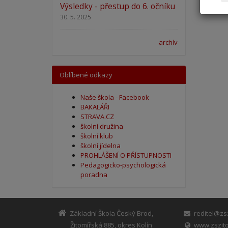
Výsledky - přestup do 6. očníku
30. 5. 2025
archív
Oblíbené odkazy
Naše škola - Facebook
BAKALÁŘI
STRAVA.CZ
školní družina
školní klub
školní jídelna
PROHLÁŠENÍ O PŘÍSTUPNOSTI
Pedagogicko-psychologická
poradna
Základní Škola Český Brod,
reditel@zsz
Žitomířská 885, okres Kolín
www.zszito