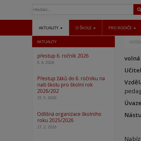
AKTUALITY
O ŠKOLE
PRO RODIČE
AKTUALITY
ÚVODN
přestup 6. ročník 2026
volná
5. 6. 2026
Učitel
Přestup žáků do 6. ročníku na
Vzděl
naši školu pro školní rok
pedago
2026/202
25. 5. 2026
Úvaz
Odlišná organizace školního
Nást
roku 2025/2026
od 1
27. 2. 2026
Nabíz