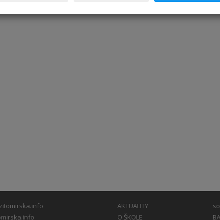
itomirska.info
AKTUALITY
so
mirska.info
O ŠKOLE
BA