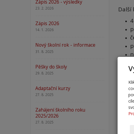
Zápis 2026 - výsledky
Další 
23. 2. 2026
4
Zápis 2026
p
14. 1. 2026
č
Nový školní rok - informace
p
31. 8. 2025
n
Život
Pěšky do školy
V
29. 8. 2025
Konta
Kl
Adaptační kurzy
co
po
27. 8. 2025
cí
sv
Zahájení školního roku
Pr
2025/2026
27. 8. 2025