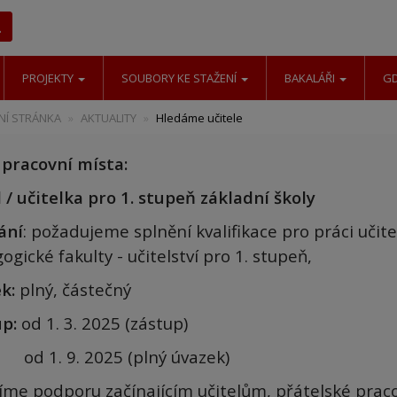
Hledat
PROJEKTY
SOUBORY KE STAŽENÍ
BAKALÁŘI
G
Í STRÁNKA
AKTUALITY
Hledáme učitele
 pracovní místa:
 / učitelka pro 1. stupeň základní školy
ání
: požadujeme splnění kvalifikace pro práci učite
gické fakulty - učitelství pro 1. stupeň,
ek
:
plný, částečný
up
:
od 1. 3. 2025 (zástup)
. 9. 2025 (plný úvazek)
íme podporu začínajícím učitelům, přátelské praco