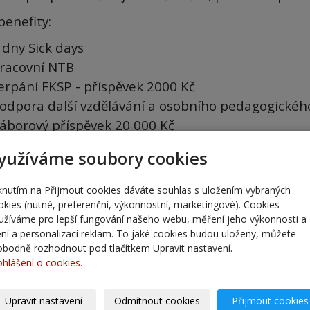
benefity:
 dny Sick days
racovní NTB
erpání FKSP - příspěvek 2000 Kč
odpora další vzdělávání a osobního pedagogickéh
áborový příspěvek 20 000 Kč
opis zasílejte na email: reditel(zavináč)zszitomirs
yužíváme soubory cookies
ktní telefon
: Mgr. Jiří Slavík, ředitel školy 731 514
iknutím na Přijmout cookies dáváte souhlas s uložením vybraných
okies (nutné, preferenční, výkonnostní, marketingové). Cookies
užíváme pro lepší fungování našeho webu, měření jeho výkonnosti a
lení a personalizaci reklam. To jaké cookies budou uloženy, můžete
obodně rozhodnout pod tlačítkem Upravit nastavení.
ohlášení o cookies.
Upravit nastavení
Odmítnout cookies
Přijmout cookies