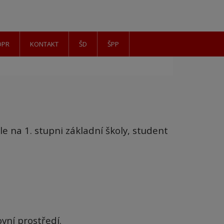
DPR
KONTAKT
ŠD
ŠPP
le na 1. stupni základní školy, student
vní prostředí.