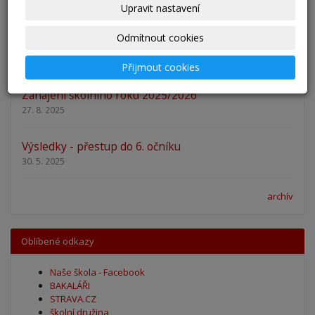
Upravit nastavení
29. 8. 2025
Odmítnout cookies
Adaptační kurzy
27. 8. 2025
Přijmout cookies
Zahájení školního roku 2025/2026
27. 8. 2025
Výsledky - přestup do 6. očníku
30. 5. 2025
archív
Oblíbené odkazy
Naše škola - Facebook
BAKALÁŘI
STRAVA.CZ
školní družina