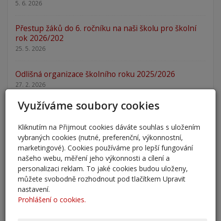
5. 6. 2026
Přestup žáků do 6. ročníku na naši školu pro školní
rok 2026/202
25. 5. 2026
Odlišná organizace školního roku 2025/2026
27. 2. 2026
Využíváme soubory cookies
Zápis 2026 - výsledky
23. 2. 2026
Kliknutím na Přijmout cookies dáváte souhlas s uložením
vybraných cookies (nutné, preferenční, výkonnostní,
Zápis 2026
marketingové). Cookies používáme pro lepší fungování
14. 1. 2026
našeho webu, měření jeho výkonnosti a cílení a
personalizaci reklam. To jaké cookies budou uloženy,
můžete svobodně rozhodnout pod tlačítkem Upravit
Nový školní rok - informace
nastavení.
31. 8. 2025
Prohlášení o cookies.
Pěšky do školy