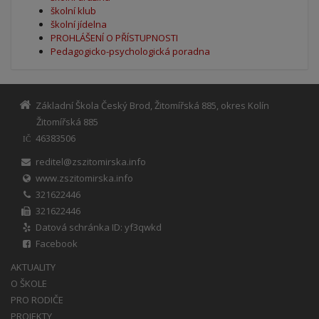
školní klub
školní jídelna
PROHLÁŠENÍ O PŘÍSTUPNOSTI
Pedagogicko-psychologická poradna
Základní Škola Český Brod, Žitomířská 885, okres Kolín
Žitomířská 885
46383506
IČ
reditel@zszitomirska.info
www.zszitomirska.info
321622446
321622446
Datová schránka ID: yf3qwkd
Facebook
AKTUALITY
O ŠKOLE
PRO RODIČE
PROJEKTY