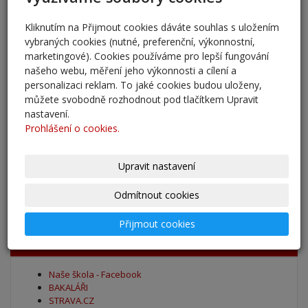
Pěšky do školy
29. 8. 2025
Kliknutím na Přijmout cookies dáváte souhlas s uložením
vybraných cookies (nutné, preferenční, výkonnostní,
Adaptační kurzy
marketingové). Cookies používáme pro lepší fungování
27. 8. 2025
našeho webu, měření jeho výkonnosti a cílení a
personalizaci reklam. To jaké cookies budou uloženy,
můžete svobodně rozhodnout pod tlačítkem Upravit
Zahájení školního roku 2025/2026
nastavení.
27. 8. 2025
Prohlášení o cookies.
Výsledky - přestup do 6. očníku
Upravit nastavení
30. 5. 2025
Odmítnout cookies
archív
Přijmout cookies
Oblíbené odkazy
Naše škola - Facebook
BAKALÁŘI
STRAVA.CZ