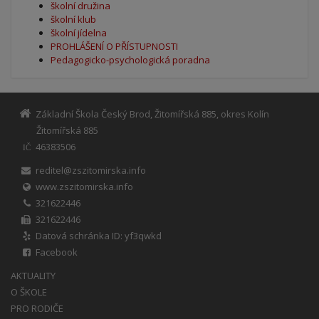
školní družina
školní klub
školní jídelna
PROHLÁŠENÍ O PŘÍSTUPNOSTI
Pedagogicko-psychologická poradna
Základní Škola Český Brod, Žitomířská 885, okres Kolín
Žitomířská 885
46383506
IČ
reditel@zszitomirska.info
www.zszitomirska.info
321622446
321622446
Datová schránka ID: yf3qwkd
Facebook
AKTUALITY
O ŠKOLE
PRO RODIČE