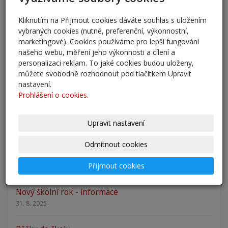
5. 6. 2026
Kliknutím na Přijmout cookies dáváte souhlas s uložením
vybraných cookies (nutné, preferenční, výkonnostní,
Přestup žáků do 6. ročníku na naši školu pro školní
marketingové). Cookies používáme pro lepší fungování
rok 2026/202
našeho webu, měření jeho výkonnosti a cílení a
25. 5. 2026
personalizaci reklam. To jaké cookies budou uloženy,
můžete svobodně rozhodnout pod tlačítkem Upravit
Odlišná organizace školního roku 2025/2026
nastavení.
27. 2. 2026
Prohlášení o cookies.
Zápis 2026 - výsledky
Upravit nastavení
23. 2. 2026
Odmítnout cookies
Zápis 2026
Přijmout cookies
14. 1. 2026
Nový školní rok - informace
31. 8. 2025