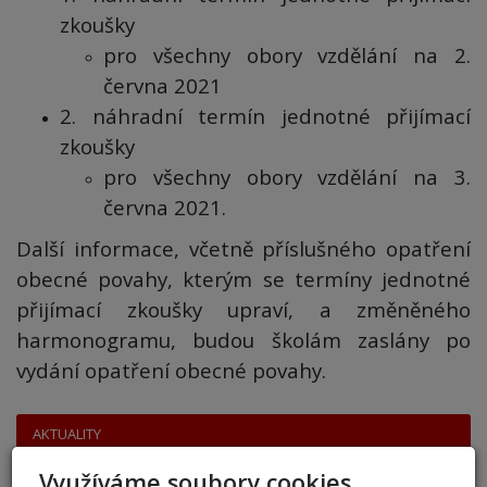
zkoušky
pro všechny obory vzdělání na 2.
června 2021
2. náhradní termín jednotné přijímací
zkoušky
pro všechny obory vzdělání na 3.
června 2021.
Další informace, včetně příslušného opatření
obecné povahy, kterým se termíny jednotné
přijímací zkoušky upraví, a změněného
harmonogramu, budou školám zaslány po
vydání opatření obecné povahy.
AKTUALITY
Využíváme soubory cookies
přestup 6. ročník 2026