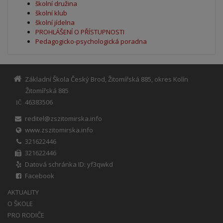
školní družina
školní klub
školní jídelna
PROHLÁŠENÍ O PŘÍSTUPNOSTI
Pedagogicko-psychologická poradna
Základní Škola Český Brod, Žitomířská 885, okres Kolín
Žitomířská 885
46383506
IČ
reditel@zszitomirska.info
www.zszitomirska.info
321622446
321622446
Datová schránka ID: yf3qwkd
Facebook
AKTUALITY
O ŠKOLE
PRO RODIČE