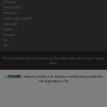
O ŠKOLE
PRO RODIČE
PROJEKTY
soubory ke stažení
BAKALÁŘI
GDPR
Kontakt
ŠD
ŠPP
© 2026
Základní Škola Český Brod, Žitomířská 885, okres Kolín
|
Mapa
webu
-
webové stránky
s AI,
doména
a
webhosting
u jediného
5★ registrátora v ČR