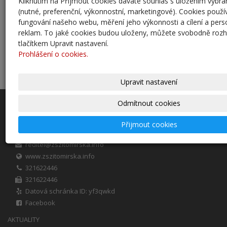
Kliknutím na Přijmout cookies dáváte souhlas s uložením vybr
BAKALÁŘI
(nutné, preferenční, výkonnostní, marketingové). Cookies použí
STRAVA.CZ
fungování našeho webu, měření jeho výkonnosti a cílení a perso
školní družina
reklam. To jaké cookies budou uloženy, můžete svobodně roz
školní klub
tlačítkem Upravit nastavení.
školní jídelna
Prohlášení o cookies.
PROHLÁŠENÍ O PŘÍSTUPNOSTI
Pedagogicko-psychologická poradna
Upravit nastavení
Odmítnout cookies
Základní Škola Český Brod, Žitomířská 885, okres Kolín
Žitomířská 885
Přijmout cookies
46383506
IČ
reditel@zszitomirska.info
www.zszitomirska.info
321622446
321622446
Datová schránka ID: yf3qwkd
Facebook
AKTUALITY