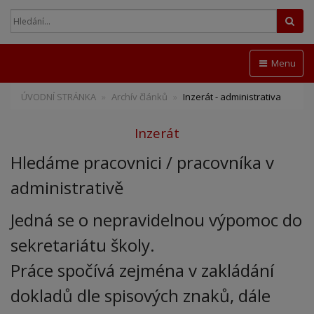
Hled
Menu
ÚVODNÍ STRÁNKA
Archív článků
Inzerát - administrativa
Inzerát
Hledáme pracovnici / pracovníka v
administrativě
Jedná se o nepravidelnou výpomoc do
sekretariátu školy.
Práce spočívá zejména v zakládání
dokladů dle spisových znaků, dále