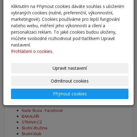
Kliknutím na Přijmout cookies dáváte souhlas s uložením
Adaptační kurzy
vybraných cookies (nutné, preferenční, výkonnostní,
27. 8. 2025
marketingové). Cookies používáme pro lepší fungování
našeho webu, měření jeho výkonnosti a cílení a
personalizaci reklam. To jaké cookies budou uloženy,
Zahájení školního roku 2025/2026
můžete svobodně rozhodnout pod tlačítkem Upravit
27. 8. 2025
nastavení.
Prohlášení o cookies.
Výsledky - přestup do 6. očníku
30. 5. 2025
Upravit nastavení
archív
Odmítnout cookies
Přijmout cookies
Oblíbené odkazy
Naše škola - Facebook
BAKALÁŘI
STRAVA.CZ
školní družina
školní klub