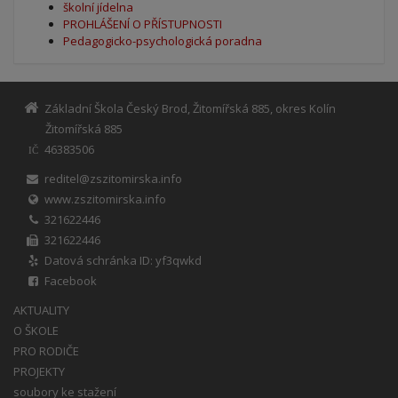
školní jídelna
PROHLÁŠENÍ O PŘÍSTUPNOSTI
Pedagogicko-psychologická poradna
Základní Škola Český Brod, Žitomířská 885, okres Kolín
Žitomířská 885
46383506
IČ
reditel@zszitomirska.info
www.zszitomirska.info
321622446
321622446
Datová schránka ID: yf3qwkd
Facebook
AKTUALITY
O ŠKOLE
PRO RODIČE
PROJEKTY
soubory ke stažení