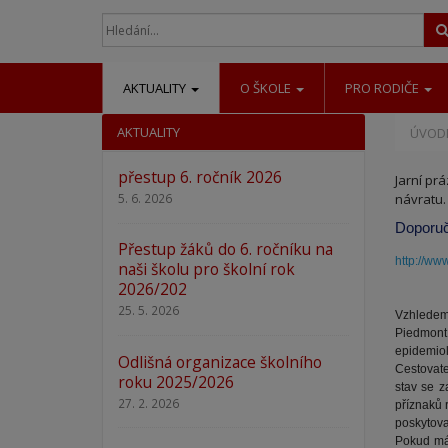
AKTUALITY
O ŠKOLE
PRO RODIČE
AKTUALITY
ÚVODN
přestup 6. ročník 2026
Jarní pr
návratu.
5. 6. 2026
Doporuč
Přestup žáků do 6. ročníku na
http://ww
naši školu pro školní rok
2026/202
25. 5. 2026
Vzhledem 
Piedmont
epidemiol
Odlišná organizace školního
Cestovate
roku 2025/2026
stav se z
27. 2. 2026
příznaků 
poskytova
Pokud mát