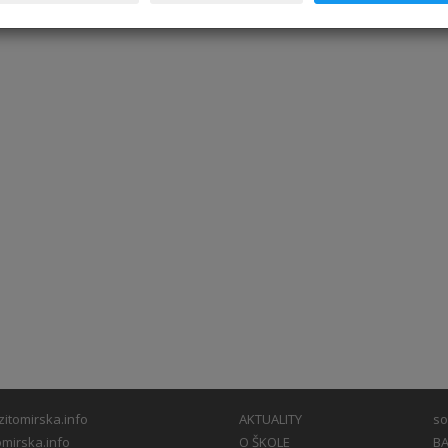
itomirska.info
AKTUALITY
so
mirska.info
O ŠKOLE
BA