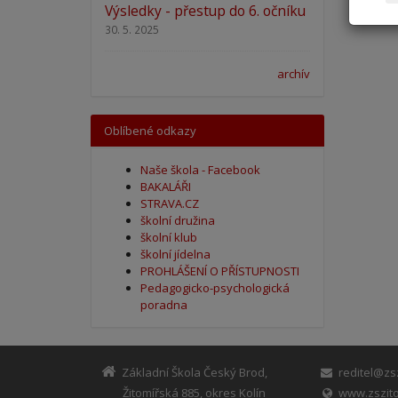
Výsledky - přestup do 6. očníku
30. 5. 2025
archív
Oblíbené odkazy
Naše škola - Facebook
BAKALÁŘI
STRAVA.CZ
školní družina
školní klub
školní jídelna
PROHLÁŠENÍ O PŘÍSTUPNOSTI
Pedagogicko-psychologická
poradna
Základní Škola Český Brod,
reditel@zsz
Žitomířská 885, okres Kolín
www.zszito