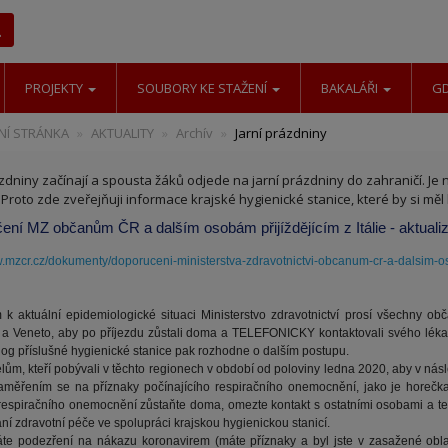
Hledat
PROJEKTY
SOUBORY KE STAŽENÍ
BAKALÁŘI
G
Í STRÁNKA
AKTUALITY
Archív
Jarní prázdniny
ázdniny začínají a spousta žáků odjede na jarní prázdniny do zahraničí. J
 Proto zde zveřejňuji informace krajské hygienické stanice, které by si měl
ení MZ občanům ČR a dalším osobám přijíždějícím z Itálie - aktuali
w.mzcr.cz/dokumenty/doporuceni-ministerstva-zdravotnictvi-obcanum-cr-a-dalsim-
k aktuální epidemiologické situaci Ministerstvo zdravotnictví prosí všechny obč
 a Veneto, aby po příjezdu zůstali doma a TELEFONICKY kontaktovali svého lék
og příslušné hygienické stanice pak rozhodne o dalším postupu.
lům, kteří pobývali v těchto regionech v období od poloviny ledna 2020, aby v násl
aměřením se na příznaky počínajícího respiračního onemocnění, jako je horečk
respiračního onemocnění zůstaňte doma, omezte kontakt s ostatními osobami a tele
ní zdravotní péče ve spolupráci krajskou hygienickou stanicí.
e podezření na nákazu koronavirem (máte příznaky a byl jste v zasažené oblast