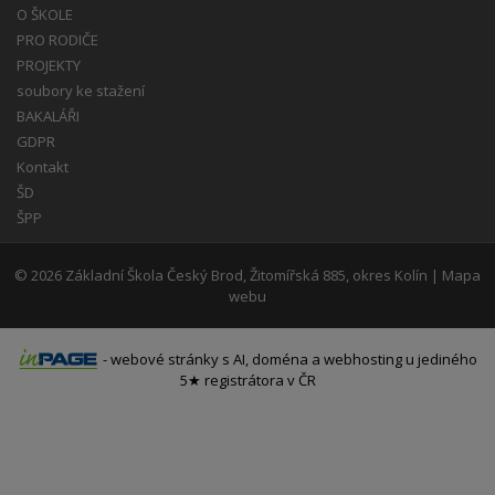
O ŠKOLE
PRO RODIČE
PROJEKTY
soubory ke stažení
BAKALÁŘI
GDPR
Kontakt
ŠD
ŠPP
© 2026
Základní Škola Český Brod, Žitomířská 885, okres Kolín
|
Mapa
webu
-
webové stránky
s AI,
doména
a
webhosting
u jediného
5★ registrátora v ČR