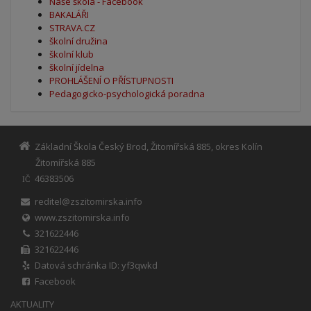
Naše škola - Facebook
BAKALÁŘI
STRAVA.CZ
školní družina
školní klub
školní jídelna
PROHLÁŠENÍ O PŘÍSTUPNOSTI
Pedagogicko-psychologická poradna
Základní Škola Český Brod, Žitomířská 885, okres Kolín
Žitomířská 885
46383506
IČ
reditel@zszitomirska.info
www.zszitomirska.info
321622446
321622446
Datová schránka ID: yf3qwkd
Facebook
AKTUALITY