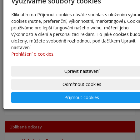
Využíváme soubory cookies
31. 8. 2025
Kliknutím na Přijmout cookies dáváte souhlas s uložením vybr
Pěšky do školy
cookies (nutné, preferenční, výkonnostní, marketingové). Cooki
29. 8. 2025
používáme pro lepší fungování našeho webu, měření jeho
výkonnosti a cílení a personalizaci reklam. To jaké cookies bud
Adaptační kurzy
uloženy, můžete svobodně rozhodnout pod tlačítkem Upravit
27. 8. 2025
nastavení.
Prohlášení o cookies.
Zahájení školního roku 2025/2026
27. 8. 2025
Upravit nastavení
Výsledky - přestup do 6. očníku
Odmítnout cookies
30. 5. 2025
Přijmout cookies
archív
Oblíbené odkazy