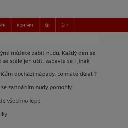
DPR
KONTAKT
ŠD
ŠPP
terými můžete zabít nudu. Každý den se
e stále jen učit, zabavte se i jinak!
dičům dochází nápady, co máte dělat ?
u se zahnáním nudy pomohly.
de všechno lépe.
lky