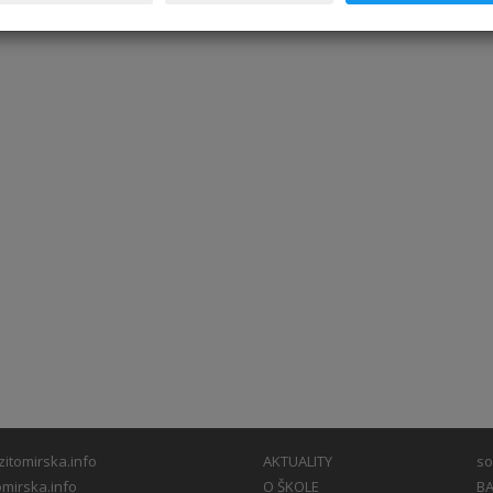
itomirska.info
AKTUALITY
so
mirska.info
O ŠKOLE
BA