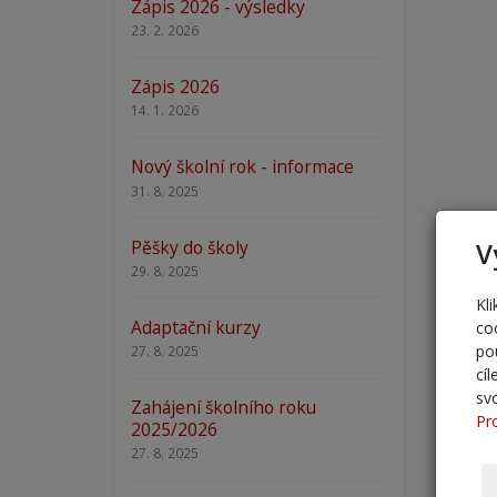
Zápis 2026 - výsledky
23. 2. 2026
Zápis 2026
14. 1. 2026
Nový školní rok - informace
31. 8. 2025
Pěšky do školy
V
29. 8. 2025
Kl
Adaptační kurzy
co
po
27. 8. 2025
cí
sv
Zahájení školního roku
Pr
2025/2026
27. 8. 2025