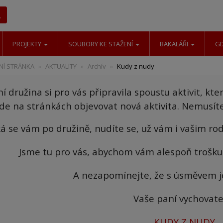
Hledat
PROJEKTY
SOUBORY KE STAŽENÍ
BAKALÁŘI
G
Í STRÁNKA
AKTUALITY
Archív
Kudy z nudy
ní družina si pro vás připravila spoustu aktivit, k
de na stránkách objevovat nová aktivita. Nemusíte s
ká se vám po družině, nudíte se, už vám i vašim ro
Jsme tu pro vás, abychom vám alespoň trošk
A nezapomínejte, že s úsměvem j
Vaše paní vychovate
KUDY Z NUDY