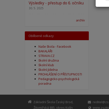
Výsledky - přestup do 6. očníku
30. 5. 2025
archív
Oblíbené odkazy
Naše škola - Facebook
BAKALÁŘI
STRAVA.CZ
školní družina
školní klub
školní jídelna
PROHLÁŠENÍ O PŘÍSTUPNOSTI
Pedagogicko-psychologická
poradna
Základní Škola Český Brod,
reditel@zsz
Žitomířská 885, okres Kolín
www.zszito