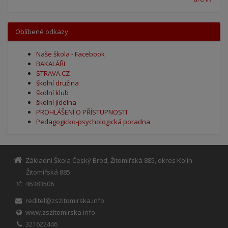
Oblíbené odkazy
Naše škola - Facebook
BAKALÁŘI
STRAVA.CZ
školní družina
školní klub
školní jídelna
PROHLÁŠENÍ O PŘÍSTUPNOSTI
Pedagogicko-psychologická poradna
Základní Škola Český Brod, Žitomířská 885, okres Kolín
Žitomířská 885
46383506
IČ
reditel@zszitomirska.info
www.zszitomirska.info
321622446