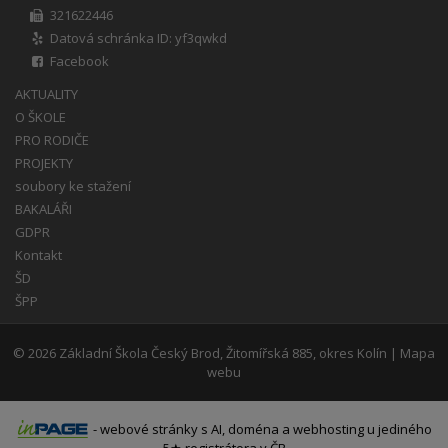
321622446
Datová schránka ID: yf3qwkd
Facebook
AKTUALITY
O ŠKOLE
PRO RODIČE
PROJEKTY
soubory ke stažení
BAKALÁŘI
GDPR
Kontakt
ŠD
ŠPP
© 2026
Základní Škola Český Brod, Žitomířská 885, okres Kolín
|
Mapa
webu
-
webové stránky
s AI,
doména
a
webhosting
u jediného