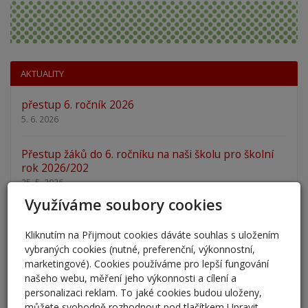
AKTUALITY
přestup 6. ročník 2026
5. 6. 2026
Přestup žáků do 6. ročníku na naši školu pro školní
rok 2026/202
25. 5. 2026
Využíváme soubory cookies
Odlišná organizace školního roku 2025/2026
27. 2. 2026
Kliknutím na Přijmout cookies dáváte souhlas s uložením
vybraných cookies (nutné, preferenční, výkonnostní,
marketingové). Cookies používáme pro lepší fungování
Zápis 2026 - výsledky
našeho webu, měření jeho výkonnosti a cílení a
23. 2. 2026
personalizaci reklam. To jaké cookies budou uloženy,
můžete svobodně rozhodnout pod tlačítkem Upravit