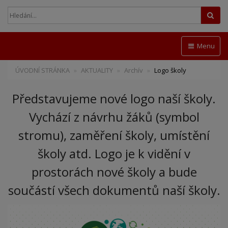
Hled
Menu
ÚVODNÍ STRÁNKA
AKTUALITY
Archív
Logo školy
Představujeme nové logo naší školy.
Vychází z návrhu žáků (symbol
stromu), zaměření školy, umístění
školy atd. Logo je k vidění v
prostorách nové školy a bude
součástí všech dokumentů naší školy.