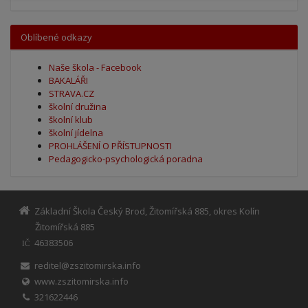
Oblíbené odkazy
Naše škola - Facebook
BAKALÁŘI
STRAVA.CZ
školní družina
školní klub
školní jídelna
PROHLÁŠENÍ O PŘÍSTUPNOSTI
Pedagogicko-psychologická poradna
Základní Škola Český Brod, Žitomířská 885, okres Kolín
Žitomířská 885
46383506
IČ
reditel@zszitomirska.info
www.zszitomirska.info
321622446