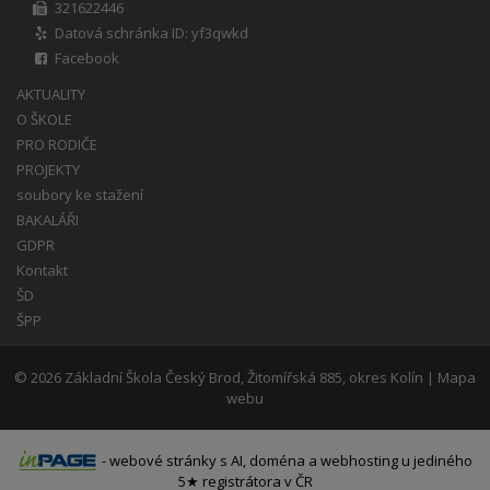
321622446
Datová schránka ID: yf3qwkd
Facebook
AKTUALITY
O ŠKOLE
PRO RODIČE
PROJEKTY
soubory ke stažení
BAKALÁŘI
GDPR
Kontakt
ŠD
ŠPP
© 2026
Základní Škola Český Brod, Žitomířská 885, okres Kolín
|
Mapa
webu
-
webové stránky
s AI,
doména
a
webhosting
u jediného
5★ registrátora v ČR