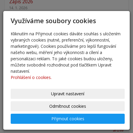
Zápis 2026
14. 1. 2026
Využíváme soubory cookies
Nový školní rok - informace
31. 8. 2025
Kliknutím na Přijmout cookies dáváte souhlas s uložením
vybraných cookies (nutné, preferenční, výkonnostní,
Pěšky do školy
marketingové). Cookies používáme pro lepší fungování
29. 8. 2025
našeho webu, měření jeho výkonnosti a cílení a
personalizaci reklam. To jaké cookies budou uloženy,
můžete svobodně rozhodnout pod tlačítkem Upravit
Adaptační kurzy
nastavení.
27. 8. 2025
Prohlášení o cookies.
Zahájení školního roku 2025/2026
Upravit nastavení
27. 8. 2025
Odmítnout cookies
Výsledky - přestup do 6. očníku
30. 5. 2025
Přijmout cookies
archív