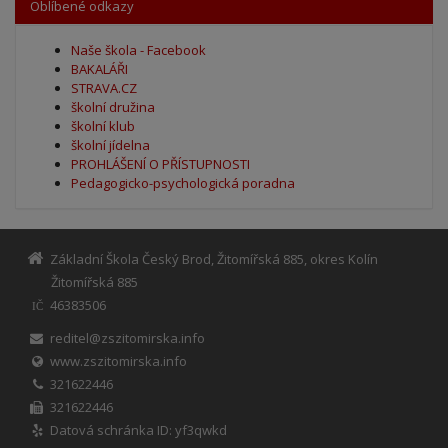
Oblíbené odkazy
Naše škola - Facebook
BAKALÁŘI
STRAVA.CZ
školní družina
školní klub
školní jídelna
PROHLÁŠENÍ O PŘÍSTUPNOSTI
Pedagogicko-psychologická poradna
Základní Škola Český Brod, Žitomířská 885, okres Kolín
Žitomířská 885
46383506
IČ
reditel@zszitomirska.info
www.zszitomirska.info
321622446
321622446
Datová schránka ID: yf3qwkd