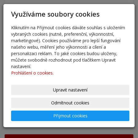
Nový školní rok - informace
Využíváme soubory cookies
31. 8. 2025
Kliknutím na Přijmout cookies dáváte souhlas s uložením
Pěšky do školy
vybraných cookies (nutné, preferenční, výkonnostní,
29. 8. 2025
marketingové). Cookies používáme pro lepší fungování
našeho webu, měření jeho výkonnosti a cílení a
Adaptační kurzy
personalizaci reklam. To jaké cookies budou uloženy,
můžete svobodně rozhodnout pod tlačítkem Upravit
27. 8. 2025
nastavení.
Prohlášení o cookies.
Zahájení školního roku 2025/2026
27. 8. 2025
Upravit nastavení
Výsledky - přestup do 6. očníku
Odmítnout cookies
30. 5. 2025
Přijmout cookies
archív