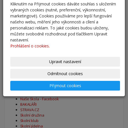
Kliknutím na Přijmout cookies dáváte souhlas s uložením
Adaptační kurzy
vybraných cookies (nutné, preferenční, výkonnostní,
27. 8. 2025
marketingové). Cookies používáme pro lepší fungování
našeho webu, měření jeho výkonnosti a cílení a
Zahájení školního roku 2025/2026
personalizaci reklam. To jaké cookies budou uloženy,
27. 8. 2025
můžete svobodně rozhodnout pod tlačítkem Upravit
nastavení.
Prohlášení o cookies.
Výsledky - přestup do 6. očníku
30. 5. 2025
Upravit nastavení
archív
Odmítnout cookies
Přijmout cookies
Oblíbené odkazy
Naše škola - Facebook
BAKALÁŘI
STRAVA.CZ
školní družina
školní klub
školní jídelna