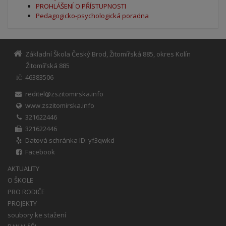
PROHLÁŠENÍ O PŘÍSTUPNOSTI
Pedagogicko-psychologická poradna
Základní Škola Český Brod, Žitomířská 885, okres Kolín
Žitomířská 885
46383506
IČ
reditel@zszitomirska.info
www.zszitomirska.info
321622446
321622446
Datová schránka ID: yf3qwkd
Facebook
AKTUALITY
O ŠKOLE
PRO RODIČE
PROJEKTY
soubory ke stažení