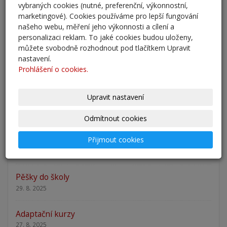
vybraných cookies (nutné, preferenční, výkonnostní,
25. 5. 2026
marketingové). Cookies používáme pro lepší fungování
našeho webu, měření jeho výkonnosti a cílení a
Odlišná organizace školního roku 2025/2026
personalizaci reklam. To jaké cookies budou uloženy,
27. 2. 2026
můžete svobodně rozhodnout pod tlačítkem Upravit
nastavení.
Zápis 2026 - výsledky
Prohlášení o cookies.
23. 2. 2026
Upravit nastavení
Zápis 2026
14. 1. 2026
Odmítnout cookies
Přijmout cookies
Nový školní rok - informace
31. 8. 2025
Pěšky do školy
29. 8. 2025
Adaptační kurzy
27. 8. 2025