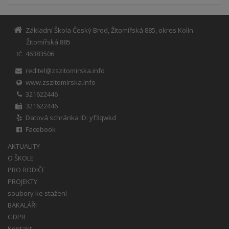
Základní Škola Český Brod, Žitomířská 885, okres Kolín
Žitomířská 885
46383506
IČ
reditel@zszitomirska.info
www.zszitomirska.info
321622446
321622446
Datová schránka ID: yf3qwkd
Facebook
AKTUALITY
O ŠKOLE
PRO RODIČE
PROJEKTY
soubory ke stažení
BAKALÁŘI
GDPR
Kontakt