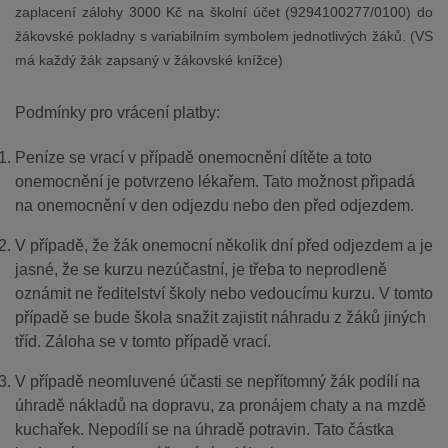
zaplacení zálohy 3000 Kč na školní účet (9294100277/0100) do
žákovské pokladny s variabilním symbolem jednotlivých žáků. (VS
má každý žák zapsaný v žákovské knížce)
Podmínky pro vrácení platby:
Peníze se vrací v případě onemocnění dítěte a toto
onemocnění je potvrzeno lékařem. Tato možnost připadá
na onemocnění v den odjezdu nebo den před odjezdem.
V případě, že žák onemocní několik dní před odjezdem a je
jasné, že se kurzu nezúčastní, je třeba to neprodleně
oznámit ne ředitelství školy nebo vedoucímu kurzu. V tomto
případě se bude škola snažit zajistit náhradu z žáků jiných
tříd. Záloha se v tomto případě vrací.
V případě neomluvené účasti se nepřítomný žák podílí na
úhradě nákladů na dopravu, za pronájem chaty a na mzdě
kuchařek. Nepodílí se na úhradě potravin. Tato částka