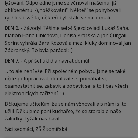
lyžování. Odpoledne jsme se věnovali našemu, již
oblíbenému :-), “běžkování”. Někteří se pohybovali
rychlostí světla, někteří byli stále velmi pomalí.
DEN 6.
- Závody! Těšíme se! :-) Sjezd ovládl Lukáš Saňa,
biatlon Hana Libichová, Denisa Pražská a Jan Čurgali.
Sprint vyhrála Bára Kozová a mezi kluky dominoval Jan
Zábranský. To byla paráda! :-)
DEN 7.
- A přišel úklid a návrat domů!
… to ale není vše! Při společném pobytu jsme se také
učili spolupracovat, domluvit se, pomáhat si,
osamostatnit se, zabavit a pobavit se, a to i bez všech
elektronických zařízení. :-)
Děkujeme učitelům, že se nám věnovali a s námi si to
užili. Děkujeme paní kuchařce, že se starala o naše
žaludky. Lyžák nás bavil.
žáci sedmáci, ZŠ Žitomířská