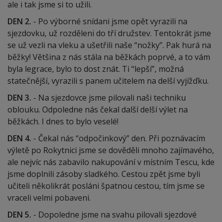
ale i tak jsme si to užili.
DEN 2.
- Po výborné snídani jsme opět vyrazili na
sjezdovku, už rozděleni do tří družstev. Tentokrát jsme
se už vezli na vleku a ušetřili naše “nožky”. Pak hurá na
běžky! Většina z nás stála na běžkách poprvé, a to vám
byla legrace, bylo to dost znát. Ti “lepší”, možná
statečnější, vyrazili s panem učitelem na delší vyjížďku.
DEN 3.
- Na sjezdovce jsme pilovali naši techniku
oblouku. Odpoledne nás čekal další delší výlet na
běžkách. I dnes to bylo veselé!
DEN 4.
- Čekal nás “odpočinkový” den. Při poznávacím
výletě po Rokytnici jsme se dověděli mnoho zajímavého,
ale nejvíc nás zabavilo nakupování v místním Tescu, kde
jsme doplnili zásoby sladkého. Cestou zpět jsme byli
učiteli několikrát posláni špatnou cestou, tím jsme se
vraceli velmi pobaveni.
DEN 5.
- Dopoledne jsme na svahu pilovali sjezdové