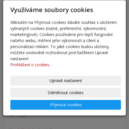
AKTUALITY
Využíváme soubory cookies
přestup 6. ročník 2026
Kliknutím na Přijmout cookies dáváte souhlas s uložením
5. 6. 2026
vybraných cookies (nutné, preferenční, výkonnostní,
marketingové). Cookies používáme pro lepší fungování
našeho webu, měření jeho výkonnosti a cílení a
Přestup žáků do 6. ročníku na naši školu pro školní
personalizaci reklam. To jaké cookies budou uloženy,
rok 2026/202
můžete svobodně rozhodnout pod tlačítkem Upravit
25. 5. 2026
nastavení.
Prohlášení o cookies.
Odlišná organizace školního roku 2025/2026
27. 2. 2026
Upravit nastavení
Zápis 2026 - výsledky
Odmítnout cookies
23. 2. 2026
Přijmout cookies
Zápis 2026
14. 1. 2026