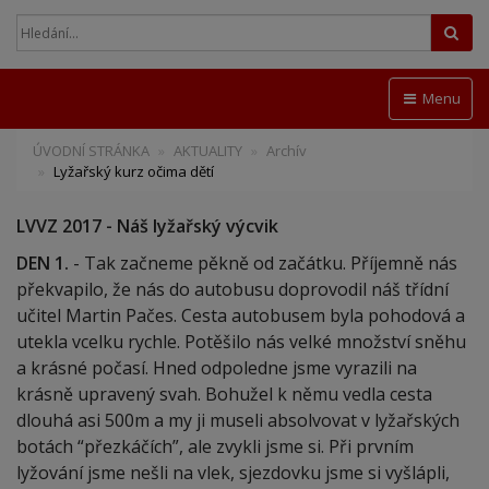
Hled
Menu
ÚVODNÍ STRÁNKA
AKTUALITY
Archív
Lyžařský kurz očima dětí
LVVZ 2017 - Náš lyžařský výcvik
DEN 1.
- Tak začneme pěkně od začátku. Příjemně nás
překvapilo, že nás do autobusu doprovodil náš třídní
učitel Martin Pačes. Cesta autobusem byla pohodová a
utekla vcelku rychle. Potěšilo nás velké množství sněhu
a krásné počasí. Hned odpoledne jsme vyrazili na
krásně upravený svah. Bohužel k němu vedla cesta
dlouhá asi 500m a my ji museli absolvovat v lyžařských
botách “přezkáčích”, ale zvykli jsme si. Při prvním
lyžování jsme nešli na vlek, sjezdovku jsme si vyšlápli,