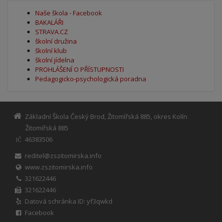
Naše škola - Facebook
BAKALÁŘI
STRAVA.CZ
školní družina
školní klub
školní jídelna
PROHLÁŠENÍ O PŘÍSTUPNOSTI
Pedagogicko-psychologická poradna
Základní Škola Český Brod, Žitomířská 885, okres Kolín
Žitomířská 885
46383506
IČ
reditel@zszitomirska.info
www.zszitomirska.info
321622446
321622446
Datová schránka ID: yf3qwkd
Facebook