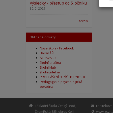
Výsledky - přestup do 6. očníku
30. 5. 2025
archív
Oblíbené odkazy
Naše škola - Facebook
BAKALÁŘI
STRAVA.CZ
školní družina
školní klub
školní jídelna
PROHLÁŠENÍ O PŘÍSTUPNOSTI
Pedagogicko-psychologická
poradna
Základní Škola Český Brod,
reditel@zsz
Žitomířská 885, okres Kolín
www.zszito