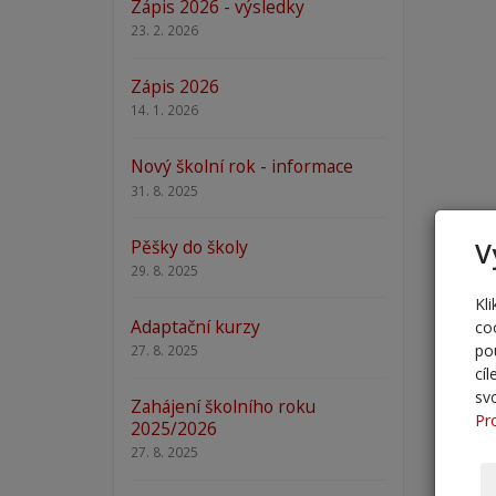
Zápis 2026 - výsledky
23. 2. 2026
Zápis 2026
14. 1. 2026
Nový školní rok - informace
31. 8. 2025
Pěšky do školy
V
29. 8. 2025
Kl
Adaptační kurzy
co
po
27. 8. 2025
cí
sv
Zahájení školního roku
Pr
2025/2026
27. 8. 2025