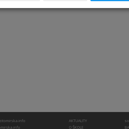
itomirska.info
AKTUALITY
so
mirska.info
O ŠKOLE
BA