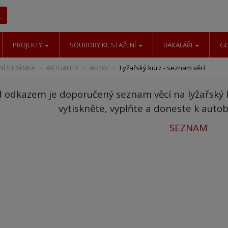
Hledat
PROJEKTY
SOUBORY KE STAŽENÍ
BAKALÁŘI
G
Í STRÁNKA
AKTUALITY
Archív
Lyžařský kurz - seznam věcí
 odkazem je doporučený seznam věcí na lyžařský 
vytiskněte, vyplňte a doneste k aut
SEZNAM