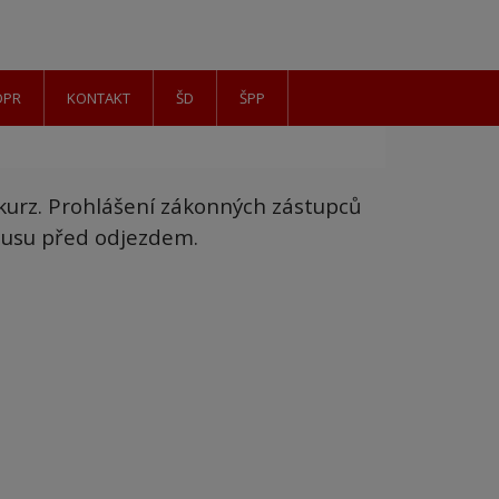
DPR
KONTAKT
ŠD
ŠPP
kurz. Prohlášení zákonných zástupců
obusu před odjezdem.