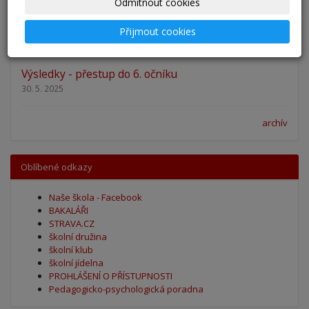
Odmítnout cookies
Zahájení školního roku 2025/2026
Přijmout cookies
27. 8. 2025
Výsledky - přestup do 6. očníku
30. 5. 2025
archív
Oblíbené odkazy
Naše škola - Facebook
BAKALÁŘI
STRAVA.CZ
školní družina
školní klub
školní jídelna
PROHLÁŠENÍ O PŘÍSTUPNOSTI
Pedagogicko-psychologická poradna