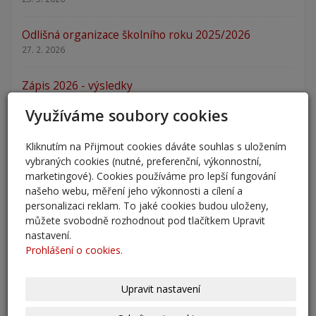
Odlišná organizace školního roku 2025/2026
27. 2. 2026
Zápis 2026 - výsledky
23. 2. 2026
Využíváme soubory cookies
Zápis 2026
Kliknutím na Přijmout cookies dáváte souhlas s uložením
14. 1. 2026
vybraných cookies (nutné, preferenční, výkonnostní,
marketingové). Cookies používáme pro lepší fungování
Nový školní rok - informace
našeho webu, měření jeho výkonnosti a cílení a
31. 8. 2025
personalizaci reklam. To jaké cookies budou uloženy,
můžete svobodně rozhodnout pod tlačítkem Upravit
nastavení.
Pěšky do školy
Prohlášení o cookies.
29. 8. 2025
Adaptační kurzy
Upravit nastavení
27. 8. 2025