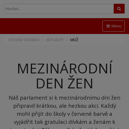
Hled
Menu
ÚVODNÍ STRÁNKA
AKTUALITY
MDŽ
MEZINÁRODNÍ
DEN ŽEN
Náš parlament si k mezinárodnímu dni žen
připravil krátkou, ale hezkou akci. Každý
mohl přijít do školy v červené barvě a
vyjádřit tak gratulaci dívkám a ženám k