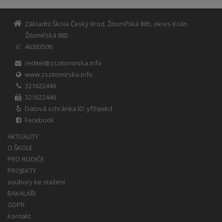
Základní Škola Český Brod, Žitomířská 885, okres Kolín
Žitomířská 885
46383506
IČ
reditel@zszitomirska.info
www.zszitomirska.info
321622446
321622446
Datová schránka ID: yf3qwkd
Facebook
AKTUALITY
O ŠKOLE
PRO RODIČE
PROJEKTY
soubory ke stažení
BAKALÁŘI
GDPR
Kontakt