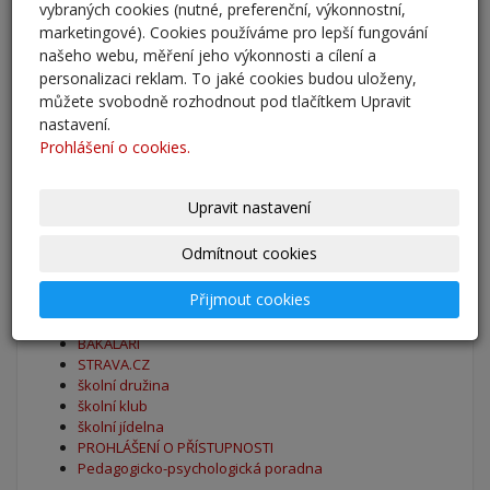
vybraných cookies (nutné, preferenční, výkonnostní,
marketingové). Cookies používáme pro lepší fungování
Zahájení školního roku 2025/2026
našeho webu, měření jeho výkonnosti a cílení a
27. 8. 2025
personalizaci reklam. To jaké cookies budou uloženy,
můžete svobodně rozhodnout pod tlačítkem Upravit
nastavení.
Výsledky - přestup do 6. očníku
Prohlášení o cookies.
30. 5. 2025
archív
Upravit nastavení
Odmítnout cookies
Oblíbené odkazy
Přijmout cookies
Naše škola - Facebook
BAKALÁŘI
STRAVA.CZ
školní družina
školní klub
školní jídelna
PROHLÁŠENÍ O PŘÍSTUPNOSTI
Pedagogicko-psychologická poradna