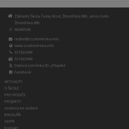
Základní Škola Český Brod, Žitomířská 885, okres Kolín
Žitomířská 885
46383506
IČ
reditel@zszitomirska.info
www.zszitomirska.info
321622446
321622446
Datová schránka ID: yf3qwkd
Facebook
AKTUALITY
O ŠKOLE
PRO RODIČE
PROJEKTY
soubory ke stažení
BAKALÁŘI
GDPR
Kontakt