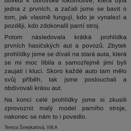
dovedl k obrovské lokomotivě, která byla 
jedna z prvních, a začali jsme se bavit o 
tom, jak vlastně fungují, kdo je vynalezl a 
později, kdo zdokonalil parní stroj.
Potom následovala krátká prohlídka 
prvních hasičských aut a povozů. Zbytek 
prohlídky jsme se dívali na stará auta, která 
se mi moc líbila a samozřejmě jimi byli 
zaujati i kluci. Skoro každé auto tam mělo 
svůj příběh, tak jsme poslouchali a 
obdivovali krásu aut.
Na konci celé prohlídky jsme si zkusili 
zprovoznit malý model parního stroje, 
nakonec se nám to i povedlo.
Tereza Šmejkalová, VIII.A