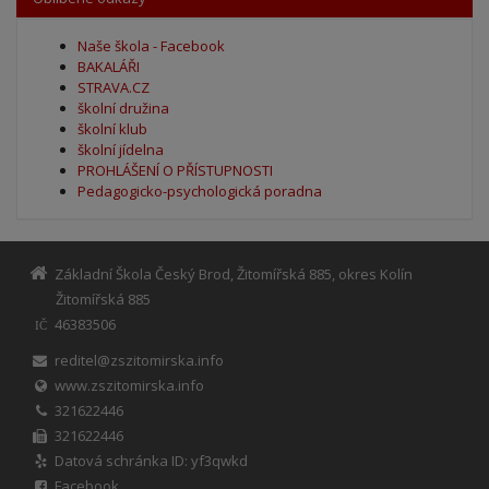
Naše škola - Facebook
BAKALÁŘI
STRAVA.CZ
školní družina
školní klub
školní jídelna
PROHLÁŠENÍ O PŘÍSTUPNOSTI
Pedagogicko-psychologická poradna
Základní Škola Český Brod, Žitomířská 885, okres Kolín
Žitomířská 885
46383506
IČ
reditel@zszitomirska.info
www.zszitomirska.info
321622446
321622446
Datová schránka ID: yf3qwkd
Facebook