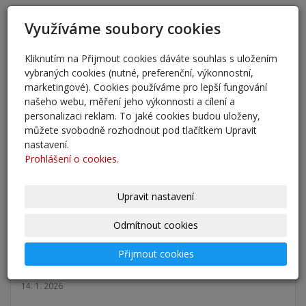
Využíváme soubory cookies
AKTUALITY
Kliknutím na Přijmout cookies dáváte souhlas s uložením
přestup 6. ročník 2026
vybraných cookies (nutné, preferenční, výkonnostní,
5. 6. 2026
marketingové). Cookies používáme pro lepší fungování
našeho webu, měření jeho výkonnosti a cílení a
Přestup žáků do 6. ročníku na naši školu pro školní
personalizaci reklam. To jaké cookies budou uloženy,
rok 2026/202
můžete svobodně rozhodnout pod tlačítkem Upravit
25. 5. 2026
nastavení.
Prohlášení o cookies.
Odlišná organizace školního roku 2025/2026
27. 2. 2026
Upravit nastavení
Zápis 2026 - výsledky
Odmítnout cookies
23. 2. 2026
Přijmout cookies
Zápis 2026
14. 1. 2026