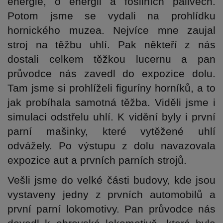
energie, o energii a fosilních palivech. 
Potom jsme se vydali na prohlídku 
hornického muzea. Nejvíce mne zaujal 
stroj na těžbu uhlí. Pak někteří z nás 
dostali celkem těžkou lucernu a pan 
průvodce nás zavedl do expozice dolu. 
Tam jsme si prohlíželi figuríny horníků, a to 
jak probíhala samotná těžba. Viděli jsme i 
simulaci odstřelu uhlí. K vidění byly i první 
parní mašinky, které vytěžené uhlí 
odvážely. Po výstupu z dolu navazovala 
expozice aut a prvních parních strojů. 
Vešli jsme do velké části budovy, kde jsou 
vystaveny jedny z prvních automobilů a 
první parní lokomotivy. Pan průvodce nás 