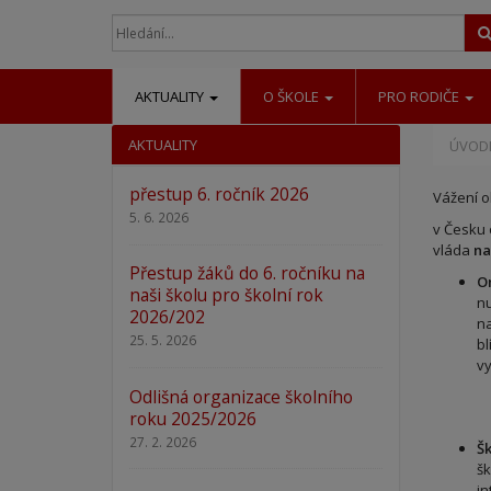
AKTUALITY
O ŠKOLE
PRO RODIČE
AKTUALITY
ÚVODN
přestup 6. ročník 2026
Vážení o
5. 6. 2026
v Česku 
vláda
na
Přestup žáků do 6. ročníku na
O
naši školu pro školní rok
nu
2026/202
na
25. 5. 2026
bl
vy
Odlišná organizace školního
roku 2025/2026
27. 2. 2026
Šk
šk
in