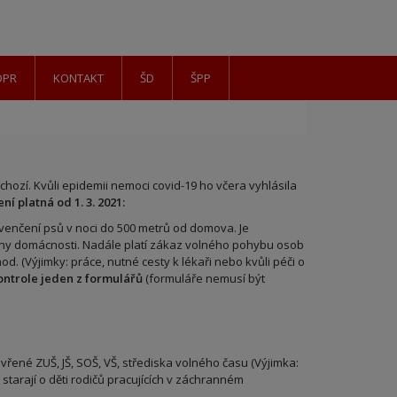
DPR
KONTAKT
ŠD
ŠPP
chozí. Kvůli epidemii nemoci covid-19 ho včera vyhlásila
ní platná od 1. 3. 2021:
 venčení psů v noci do 500 metrů od domova. Je
eny domácnosti. Nadále platí zákaz volného pohybu osob
. (Výjimky: práce, nutné cesty k lékaři nebo kvůli péči o
kontrole jeden z formulářů
(formuláře nemusí být
avřené ZUŠ, JŠ, SOŠ, VŠ, střediska volného času (Výjimka:
 starají o děti rodičů pracujících v záchranném