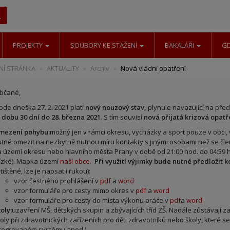
Hledat
PROJEKTY
SOUBORY KE STAŽENÍ
BAKALÁŘI
G
Í STRÁNKA
AKTUALITY
Archív
Nová vládní opatření
bčané,
ode dneška 27. 2. 2021 platí
nový nouzový stav,
plynule navazující na před
 dobu 30 dní do 28. března 2021
. S tím souvisí
nová přijatá krizová opatře
mezení pohybu:
možný jen v rámci okresu, vycházky a sport pouze v obci,
tné omezit na nezbytně nutnou míru kontakty s jinými osobami než se čl
 území okresu nebo hlavního města Prahy v době od 21:00 hod. do 04:59 hod
ízké). Mapka území
naší obce.
Při využití výjimky bude nutné předložit 
tištěné, lze je napsat i rukou):
vzor čestného prohlášení v
pdf
a
word
vzor formuláře pro cesty mimo okres v
pdf
a
word
vzor formuláře pro cesty do místa výkonu práce v
pdf
a
word
oly:
uzavření MŠ, dětských skupin a zbývajících tříd ZŠ. Nadále zůstávají z
oly při zdravotnických zařízeních pro děti zdravotníků nebo školy, které se
tegrovaném systému apod.)