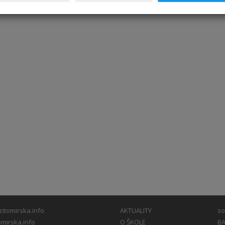
itomirska.info
AKTUALITY
so
mirska.info
O ŠKOLE
BA