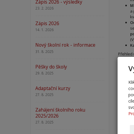
Zápis 2026 - výsledky
M
23. 2. 2026
a
kv
Oc
Zápis 2026
se
14. 1. 2026
po
(V
Nový školní rok - informace
Ka
31. 8. 2025
Přehled 
Informac
Pěšky do školy
V
S pozdr
29. 8. 2025
Petra Iš
Kl
Kancelář
Adaptační kurzy
co
PR mana
po
27. 8. 2025
Město Č
cí
náměstí
sv
282 01 Č
Zahájení školního roku
Pr
2025/2026
27. 8. 2025