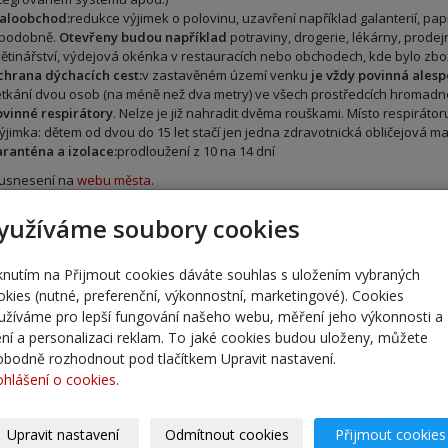
aloobchod:
redukce výjimek o polovinu, uzavření například galanterií, papí
 podobně.
Otevřeny budou například
potraviny, drogerie, lékárny, prode
ětinářství, výdejová okénka v restauracích nebo obchodech, kde bylo z
hrana dýchacích cest:
v zastavěném území venku
je vždy povinná alesp
tkání dvou osob (na méně než dva metry) ve všech prostředcích hromadn
vinné respirátory
. Nelze je již nahradit dvěma rouškami. Místo respirátoru
ýjimka: dětem od dvou do 15 let stačí jen jedna zdravotnická obličejová m
ranténa a izolace:
prodloužení z 10 na 14 dní
usnesení na
webu města
.
e rozčleněné podle témat najdete
zde
.
yužíváme soubory cookies
avem
tvániková
iknutím na Přijmout cookies dáváte souhlas s uložením vybraných
 vedení města
okies (nutné, preferenční, výkonnostní, marketingové). Cookies
žerka
užíváme pro lepší fungování našeho webu, měření jeho výkonnosti a
eský Brod
lení a personalizaci reklam. To jaké cookies budou uloženy, můžete
 Husovo 70
obodně rozhodnout pod tlačítkem Upravit nastavení.
eský Brod
ohlášení o cookies.
Upravit nastavení
Odmítnout cookies
Přijmout cookies