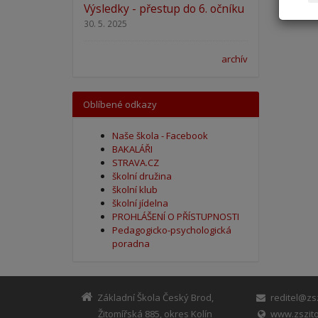
Výsledky - přestup do 6. očníku
30. 5. 2025
archív
Oblíbené odkazy
Naše škola - Facebook
BAKALÁŘI
STRAVA.CZ
školní družina
školní klub
školní jídelna
PROHLÁŠENÍ O PŘÍSTUPNOSTI
Pedagogicko-psychologická
poradna
Základní Škola Český Brod,
reditel@zsz
Žitomířská 885, okres Kolín
www.zszito