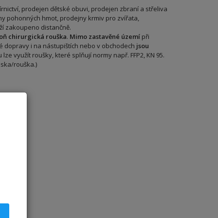
rnictví, prodejen dětské obuvi, prodejen zbraní a střeliva
jny pohonných hmot, prodejny krmiv pro zvířata,
boží zakoupeno distančně.
oň chirurgická rouška
.
Mimo zastavěné území
při
é dopravy i na nástupištích nebo v obchodech
jsou
 lze využít roušky, které splňují normy např. FFP2, KN 95.
aska/rouška.)