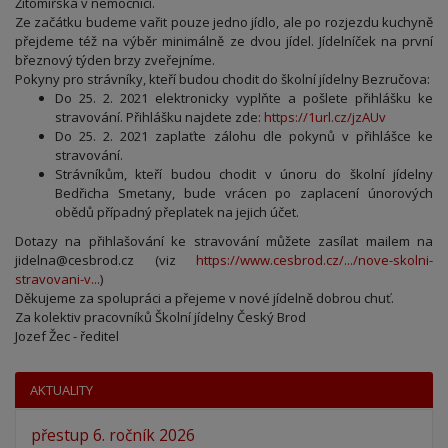
Žitomířská v nemocnici.
Ze začátku budeme vařit pouze jedno jídlo, ale po rozjezdu kuchyně
přejdeme též na výběr minimálně ze dvou jídel. Jídelníček na první
březnový týden brzy zveřejníme.
Pokyny pro strávníky, kteří budou chodit do školní jídelny Bezručova:
Do 25. 2. 2021 elektronicky vyplňte a pošlete přihlášku ke
stravování. Přihlášku najdete zde:
https://1url.cz/jzAUv
Do 25. 2. 2021 zaplaťte zálohu dle pokynů v přihlášce ke
stravování.
Strávníkům, kteří budou chodit v únoru do školní jídelny
Bedřicha Smetany, bude vrácen po zaplacení únorových
obědů případný přeplatek na jejich účet.
Dotazy na přihlašování ke stravování můžete zasílat mailem na
jidelna@cesbrod.cz (viz
https://www.cesbrod.cz/.../nove-skolni-
stravovani-v...
)
Děkujeme za spolupráci a přejeme v nové jídelně dobrou chuť.
Za kolektiv pracovníků Školní jídelny Český Brod
Jozef Žec - ředitel
AKTUALITY
přestup 6. ročník 2026