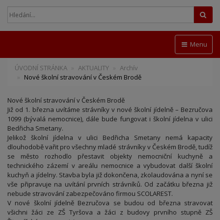
Hled
Menu
ÚVODNÍ STRÁNKA
AKTUALITY
Archív
Nové školní stravování v Českém Brodě
Nové školní stravování v Českém Brodě
Již od 1. března uvítáme strávníky v nové školní jídelně – Bezručova
1099 (bývalá nemocnice), dále bude fungovat i školní jídelna v ulici
Bedřicha Smetany.
Jelikož školní jídelna v ulici Bedřicha Smetany nemá kapacity
dlouhodobě vařit pro všechny mladé strávníky v Českém Brodě, tudíž
se město rozhodlo přestavit objekty nemocniční kuchyně a
technického zázemí v areálu nemocnice a vybudovat další školní
kuchyň a jídelny. Stavba byla již dokončena, zkolaudována a nyní se
vše připravuje na uvítání prvních strávníků. Od začátku března již
nebude stravování zabezpečováno firmou SCOLAREST.
V nové školní jídelně Bezručova se budou od března stravovat
všichni žáci ze ZŠ Tyršova a žáci z budovy prvního stupně ZŠ