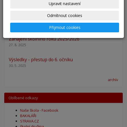
Upravit nastavení
29. 8. 2025
Odmítnout cookies
Adaptační kurzy
27. 8. 2025
Přijmout cookies
Zahájení školního roku 2025/2026
27. 8. 2025
Výsledky - přestup do 6. očníku
30. 5. 2025
archív
Oblíbené odkazy
Naše škola - Facebook
BAKALÁŘI
STRAVA.CZ
školní družina