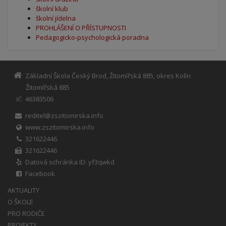
školní klub
školní jídelna
PROHLÁŠENÍ O PŘÍSTUPNOSTI
Pedagogicko-psychologická poradna
Základní Škola Český Brod, Žitomířská 885, okres Kolín
Žitomířská 885
46383506
IČ
reditel@zszitomirska.info
www.zszitomirska.info
321622446
321622446
Datová schránka ID: yf3qwkd
Facebook
AKTUALITY
O ŠKOLE
PRO RODIČE
PROJEKTY