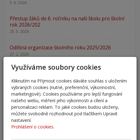
5. 6. 2026
Přestup žáků do 6. ročníku na naši školu pro školní
rok 2026/202
25. 5. 2026
Odlišná organizace školního roku 2025/2026
27. 2. 2026
Využíváme soubory cookies
Zápis 2026 - výsledky
23. 2. 2026
Kliknutím na Přijmout cookies dáváte souhlas s uložením
vybraných cookies (nutné, preferenční, výkonnostní,
Zápis 2026
marketingové). Cookies používáme pro lepší fungování
14. 1. 2026
našeho webu, měření jeho výkonnosti a cílení a
personalizaci reklam. To jaké cookies budou uloženy,
můžete svobodně rozhodnout pod tlačítkem Upravit
Nový školní rok - informace
nastavení.
31. 8. 2025
Prohlášení o cookies.
Pěšky do školy