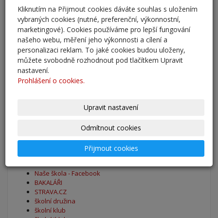
Kliknutím na Přijmout cookies dáváte souhlas s uložením
Adaptační kurzy
vybraných cookies (nutné, preferenční, výkonnostní,
27. 8. 2025
marketingové). Cookies používáme pro lepší fungování
našeho webu, měření jeho výkonnosti a cílení a
personalizaci reklam. To jaké cookies budou uloženy,
Zahájení školního roku 2025/2026
můžete svobodně rozhodnout pod tlačítkem Upravit
27. 8. 2025
nastavení.
Prohlášení o cookies.
Výsledky - přestup do 6. očníku
30. 5. 2025
Upravit nastavení
archív
Odmítnout cookies
Přijmout cookies
Oblíbené odkazy
Naše škola - Facebook
BAKALÁŘI
STRAVA.CZ
školní družina
školní klub