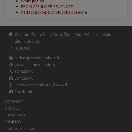
školní jídelna
PROHLÁŠENÍ O PŘÍSTUPNOSTI
Pedagogicko-psychologická poradna
Základní Škola Český Brod, Žitomířská 885, okres Kolín
Žitomířská 885
46383506
IČ
reditel@zszitomirska.info
www.zszitomirska.info
321622446
321622446
Datová schránka ID: yf3qwkd
Facebook
AKTUALITY
O ŠKOLE
PRO RODIČE
PROJEKTY
soubory ke stažení