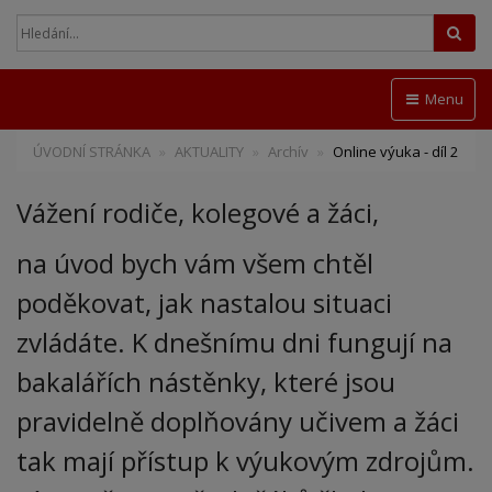
Hled
Menu
ÚVODNÍ STRÁNKA
AKTUALITY
Archív
Online výuka - díl 2
Vážení rodiče, kolegové a žáci,
na úvod bych vám všem chtěl
poděkovat, jak nastalou situaci
zvládáte. K dnešnímu dni fungují na
bakalářích nástěnky, které jsou
pravidelně doplňovány učivem a žáci
tak mají přístup k výukovým zdrojům.