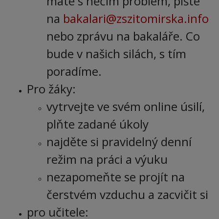
máte s něčím problém, pište
na
bakalari@zszitomirska.info
nebo zprávu na bakaláře. Co
bude v našich silách, s tím
poradíme.
Pro žáky:
vytrvejte ve svém online úsilí,
plňte zadané úkoly
najděte si pravidelný denní
režim na práci a výuku
nezapomeňte se projít na
čerstvém vzduchu a zacvičit si
pro učitele: