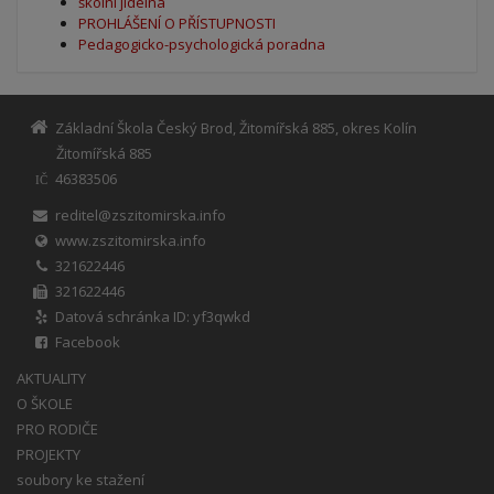
školní jídelna
PROHLÁŠENÍ O PŘÍSTUPNOSTI
Pedagogicko-psychologická poradna
Základní Škola Český Brod, Žitomířská 885, okres Kolín
Žitomířská 885
46383506
IČ
reditel@zszitomirska.info
www.zszitomirska.info
321622446
321622446
Datová schránka ID: yf3qwkd
Facebook
AKTUALITY
O ŠKOLE
PRO RODIČE
PROJEKTY
soubory ke stažení