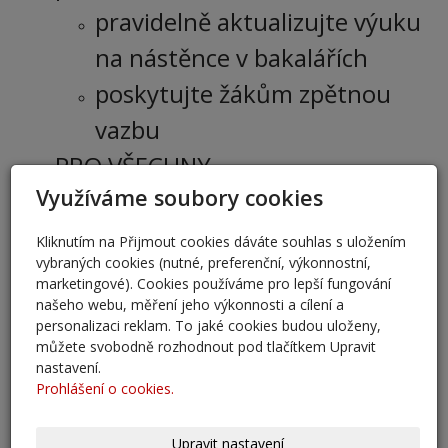
pravidelně aktualizujte výuku
na nástěnce v bakalářích
poskytujte žákům zpětnou
vazbu
PRO VŠECHNY
Využíváme soubory cookies
NOSTE ROUŠKY
Věřím, že vše zvládneme v pohodě.
Kliknutím na Přijmout cookies dáváte souhlas s uložením
vybraných cookies (nutné, preferenční, výkonnostní,
marketingové). Cookies používáme pro lepší fungování
Mgr. Jiří Slavík
našeho webu, měření jeho výkonnosti a cílení a
personalizaci reklam. To jaké cookies budou uloženy,
můžete svobodně rozhodnout pod tlačítkem Upravit
AKTUALITY
nastavení.
Prohlášení o cookies.
přestup 6. ročník 2026
5. 6. 2026
Upravit nastavení