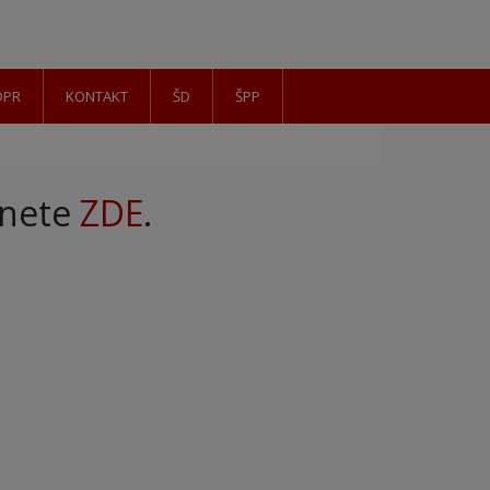
DPR
KONTAKT
ŠD
ŠPP
znete
ZDE
.