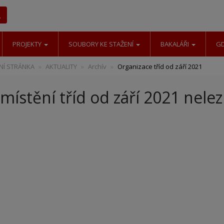
Hledat
PROJEKTY
SOUBORY KE STAŽENÍ
BAKALÁŘI
G
Í STRÁNKA
AKTUALITY
Archív
Organizace tříd od září 2021
místění tříd od září 2021 nele