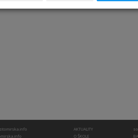
itomirska.info
AKTUALITY
so
mirska.info
O ŠKOLE
BA