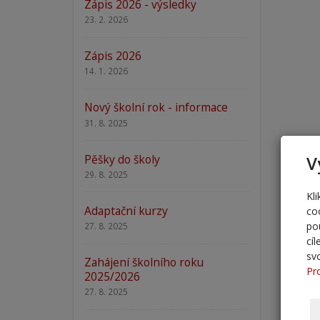
Zápis 2026 - výsledky
23. 2. 2026
Zápis 2026
14. 1. 2026
Nový školní rok - informace
31. 8. 2025
Pěšky do školy
V
29. 8. 2025
Kl
Adaptační kurzy
co
po
27. 8. 2025
cí
sv
Zahájení školního roku
Pr
2025/2026
27. 8. 2025