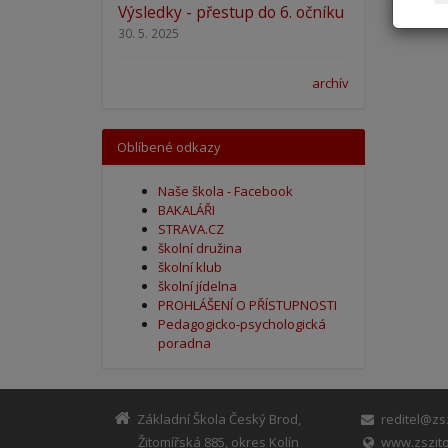
Výsledky - přestup do 6. očníku
30. 5. 2025
archív
Oblíbené odkazy
Naše škola - Facebook
BAKALÁŘI
STRAVA.CZ
školní družina
školní klub
školní jídelna
PROHLÁŠENÍ O PŘÍSTUPNOSTI
Pedagogicko-psychologická
poradna
Základní Škola Český Brod,
reditel@zsz
Žitomířská 885, okres Kolín
www.zszito