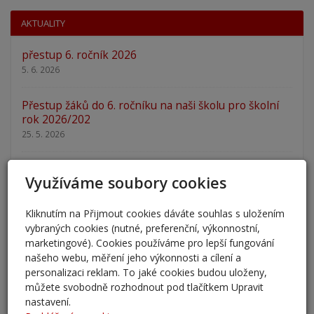
AKTUALITY
přestup 6. ročník 2026
5. 6. 2026
Přestup žáků do 6. ročníku na naši školu pro školní
rok 2026/202
25. 5. 2026
Odlišná organizace školního roku 2025/2026
Využíváme soubory cookies
27. 2. 2026
Kliknutím na Přijmout cookies dáváte souhlas s uložením
Zápis 2026 - výsledky
vybraných cookies (nutné, preferenční, výkonnostní,
23. 2. 2026
marketingové). Cookies používáme pro lepší fungování
našeho webu, měření jeho výkonnosti a cílení a
Zápis 2026
personalizaci reklam. To jaké cookies budou uloženy,
můžete svobodně rozhodnout pod tlačítkem Upravit
14. 1. 2026
nastavení.