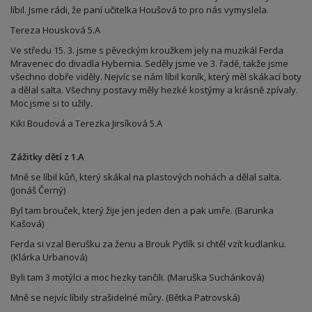
líbil. Jsme rádi, že paní učitelka Houšová to pro nás vymyslela.
Tereza Housková 5.A
Ve středu 15. 3. jsme s pěveckým kroužkem jely na muzikál Ferda
Mravenec do divadla Hybernia. Seděly jsme ve 3. řadě, takže jsme
všechno dobře viděly. Nejvíc se nám líbil koník, který měl skákací boty
a dělal salta. Všechny postavy měly hezké kostýmy a krásně zpívaly.
Moc jsme si to užily.
Kiki Boudová a Terezka Jirsíková 5.A
Zážitky dětí z 1.A
Mně se líbil kůň, který skákal na plastových nohách a dělal salta.
(Jonáš Černý)
Byl tam brouček, který žije jen jeden den a pak umře. (Barunka
Kašová)
Ferda si vzal Berušku za ženu a Brouk Pytlík si chtěl vzít kudlanku.
(Klárka Urbanová)
Byli tam 3 motýlci a moc hezky tančili. (Maruška Suchánková)
Mně se nejvíc líbily strašidelné můry. (Bětka Patrovská)