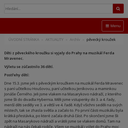
Hled
Menu
ÚVODNÍ STRÁNKA
AKTUALITY
Archív
pěvecký kroužek
Děti z pěveckého kroužku si vyjely do Prahy na muzikál Ferda
Mravenec.
Výletu se zúčastnilo 36 dětí.
Postřehy dětí:
Dne 15.3. jsme jeli s pěveckým kroužkem na muzikál Ferda Mravenec
s paní učitelkou Houšovou, paní učitelkou Jeníkovou a maminkou
Jonáše Černého. Jeli jsme vlakem na Masarykovo nádraží, z kterého
jsme šli do divadla Hybernia. Měli jsme vstupenky do 3. a 4. řady,
menší děti seděly ve 3. a větší ve 4. řadě. Když všichni seděli na svých
místech, tak se zhasla světla a začalo to. Po první části muzikálu byla
krátká přestávka, po které začala druhá část. Po skončení jsme šli
zpět na Masarykovo nádraží a vrátili jsme se vlakem domů. Tam na
nádraží na nás čekali rodiče. Všem se muzikál i výlet do Prahy moc