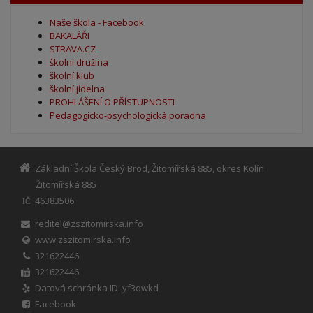
Naše škola - Facebook
BAKALÁŘI
STRAVA.CZ
školní družina
školní klub
školní jídelna
PROHLÁŠENÍ O PŘÍSTUPNOSTI
Pedagogicko-psychologická poradna
Základní Škola Český Brod, Žitomířská 885, okres Kolín
Žitomířská 885
46383506
IČ
reditel@zszitomirska.info
www.zszitomirska.info
321622446
321622446
Datová schránka ID: yf3qwkd
Facebook