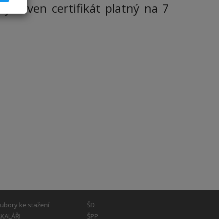
ystaven certifikát platný na 7
ubory ke stažení
ŠD
KALÁŘI
ŠPP