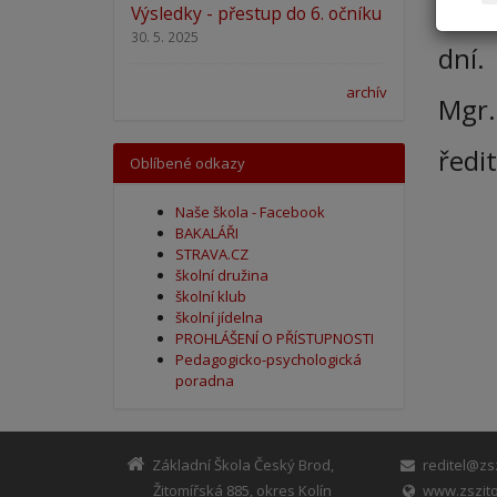
Po a
Výsledky - přestup do 6. očníku
30. 5. 2025
dní.
archív
Mgr. 
ředit
Oblíbené odkazy
Naše škola - Facebook
BAKALÁŘI
STRAVA.CZ
školní družina
školní klub
školní jídelna
PROHLÁŠENÍ O PŘÍSTUPNOSTI
Pedagogicko-psychologická
poradna
Základní Škola Český Brod,
reditel@zsz
Žitomířská 885, okres Kolín
www.zszito