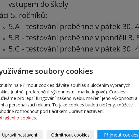
vstupem do školy
áci 5. ročníků:
5.A - testování proběhne v pátek 30. 
5.B - testování proběhne v pondělí 3.
5.C - testování proběhne v pátek 30. 
ování probíhá samoodběrovými testy
SI
yužíváme soubory cookies
tní certifikované testy a otestovat se j
 školou platí stále stejná hygienická prav
iknutím na Přijmout cookies dáváte souhlas s uložením vybraných
okies (nutné, preferenční, výkonnostní, marketingové). Cookies
a vstupuje do budovy školy společně
užíváme pro lepší fungování našeho webu, měření jeho výkonnosti a
lení a personalizaci reklam. To jaké cookies budou uloženy, můžete
vou školy i v prostorách školy musí 
obodně rozhodnout pod tlačítkem Upravit nastavení.
čeje (roušku, respirátor ...), u vs
ohlášení o cookies.
nfekčním roztokem!
Upravit nastavení
Odmítnout cookies
Přijmout cookies