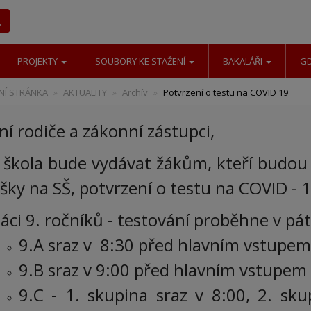
Hledat
PROJEKTY
SOUBORY KE STAŽENÍ
BAKALÁŘI
G
Í STRÁNKA
AKTUALITY
Archív
Potvrzení o testu na COVID 19
ní rodiče a zákonní zástupci,
 škola bude vydávat žákům, kteří budou 
šky na SŠ, potvrzení o testu na COVID - 
áci 9. ročníků - testování proběhne v pá
9.A sraz v 8:30 před hlavním vstupem
9.B sraz v 9:00 před hlavním vstupem 
9.C - 1. skupina sraz v 8:00, 2. sk