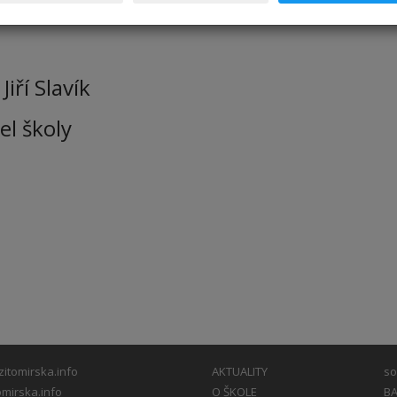
bsolvování testu bude každému žákovi v
Jiří Slavík
el školy
itomirska.info
AKTUALITY
so
mirska.info
O ŠKOLE
BA