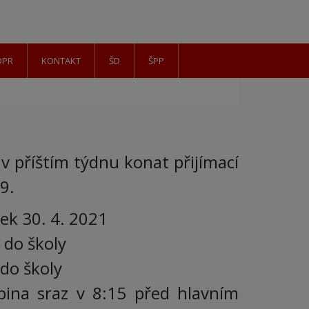
DPR
KONTAKT
ŠD
ŠPP
v příštím týdnu konat přijímací
19.
tek 30. 4. 2021
 do školy
do školy
upina sraz v 8:15 před hlavním