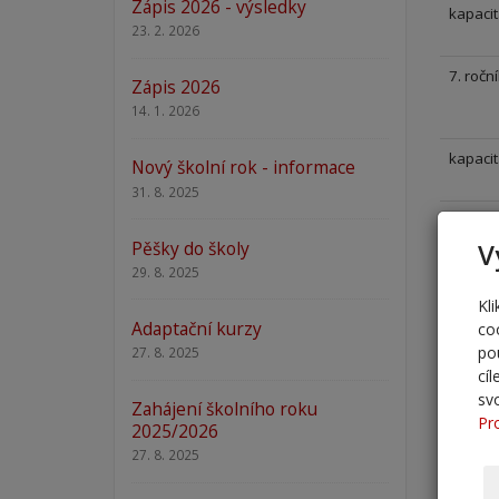
Zápis 2026 - výsledky
kapacit
23. 2. 2026
7. roční
Zápis 2026
14. 1. 2026
kapacit
Nový školní rok - informace
31. 8. 2025
8. roční
Pěšky do školy
V
29. 8. 2025
kapacit
Kl
Adaptační kurzy
co
po
27. 8. 2025
9. roční
cí
sv
Zahájení školního roku
Pr
kapacit
2025/2026
27. 8. 2025