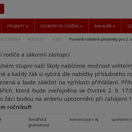
Hledat
PROJEKTY
SOUBORY KE STAŽENÍ
BAKALÁŘI
G
Í STRÁNKA
AKTUALITY
Archív
Povinně volitelné předměty pro 2. 
í rodiče a zákonní zástupci
uhém stupni naší školy nabízíme možnost voliteln
né a každý žák si vybírá dle nabídky příslušného r
ezená a bude záležet na rychlosti přihlášení. Př
ářích, která bude zveřejněna ve čtvrtek 2. 9. 17:0
ni žáci budou na anketu upozorněni při zahájení 1
m ročníku!!!
k
čtenářská
konverzace v AJ
sportovní 
gramotnost