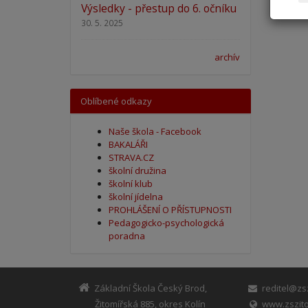
Výsledky - přestup do 6. očníku
30. 5. 2025
archív
Oblíbené odkazy
Naše škola - Facebook
BAKALÁŘI
STRAVA.CZ
školní družina
školní klub
školní jídelna
PROHLÁŠENÍ O PŘÍSTUPNOSTI
Pedagogicko-psychologická
poradna
Základní Škola Český Brod,
reditel@zsz
Žitomířská 885, okres Kolín
www.zszito