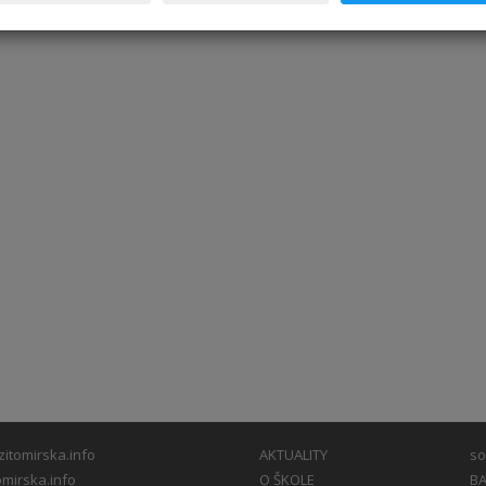
itomirska.info
AKTUALITY
so
mirska.info
O ŠKOLE
BA