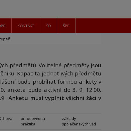
DPR
KONTAKT
ŠD
ŠPP
stupeň
ých předmětů. Volitelné předměty jsou
očníku. Kapacita jednotlivých předmětů
ihlášení bude probíhat formou ankety v
0, anketa bude aktivní do 3. 9. 12:00.
.9..
Anketu musí vyplnit všichni žáci v
výchova
přírodovědná
základy
praktika
společenských věd