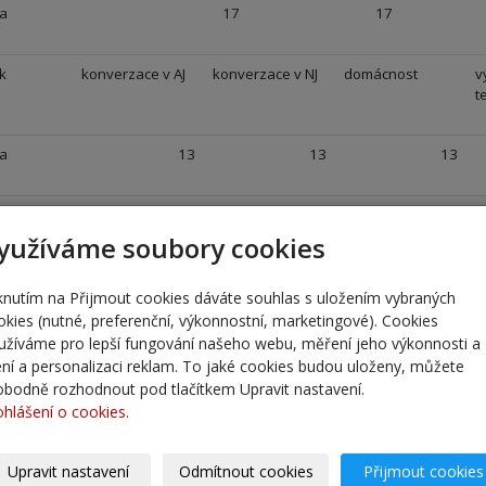
a
17
17
k
konverzace v AJ
konverzace v NJ
domácnost
v
t
a
13
13
13
k
konverzace v AJ
konverzace v NJ
dějepisný
d
seminář
yužíváme soubory cookies
a
14
14
14
iknutím na Přijmout cookies dáváte souhlas s uložením vybraných
okies (nutné, preferenční, výkonnostní, marketingové). Cookies
užíváme pro lepší fungování našeho webu, měření jeho výkonnosti a
k
konverzace v AJ
konverzace v NJ
domácnost
lení a personalizaci reklam. To jaké cookies budou uloženy, můžete
obodně rozhodnout pod tlačítkem Upravit nastavení.
ohlášení o cookies.
a
18
18
Upravit nastavení
Odmítnout cookies
Přijmout cookies