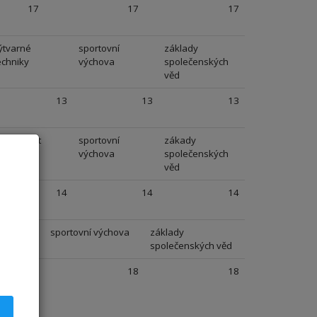
17
17
17
ýtvarné
sportovní
základy
echniky
výchova
společenských
věd
13
13
13
omácnost
sportovní
zákady
výchova
společenských
věd
14
14
14
sportovní výchova
základy
společenských věd
18
18
18