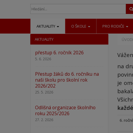
AKTUALITY
O ŠKOLE
PRO RODIČE
AKTUALITY
ÚVODN
přestup 6. ročník 2026
Vážen
5. 6. 2026
na dr
povin
Přestup žáků do 6. ročníku na
naši školu pro školní rok
je om
2026/202
bakal
25. 5. 2026
Všich
každé
Odlišná organizace školního
roku 2025/2026
27. 2. 2026
6. roční