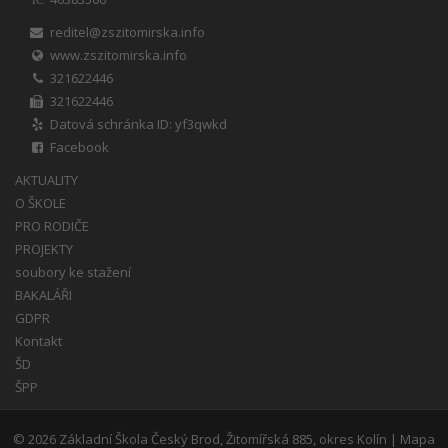
IČ
reditel@zszitomirska.info
www.zszitomirska.info
321622446
321622446
Datová schránka ID: yf3qwkd
Facebook
AKTUALITY
O ŠKOLE
PRO RODIČE
PROJEKTY
soubory ke stažení
BAKALÁŘI
GDPR
Kontakt
ŠD
ŠPP
© 2026
Základní Škola Český Brod, Žitomířská 885, okres Kolín
|
Mapa