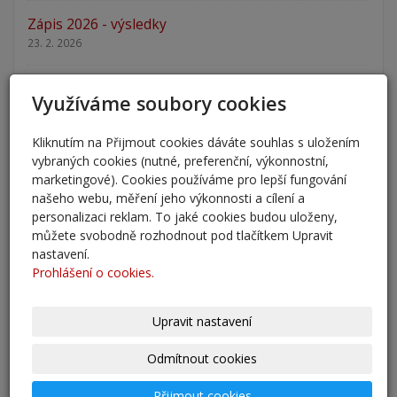
Zápis 2026 - výsledky
23. 2. 2026
Zápis 2026
Využíváme soubory cookies
14. 1. 2026
Kliknutím na Přijmout cookies dáváte souhlas s uložením
Nový školní rok - informace
vybraných cookies (nutné, preferenční, výkonnostní,
31. 8. 2025
marketingové). Cookies používáme pro lepší fungování
našeho webu, měření jeho výkonnosti a cílení a
Pěšky do školy
personalizaci reklam. To jaké cookies budou uloženy,
můžete svobodně rozhodnout pod tlačítkem Upravit
29. 8. 2025
nastavení.
Prohlášení o cookies.
Adaptační kurzy
27. 8. 2025
Upravit nastavení
Zahájení školního roku 2025/2026
Odmítnout cookies
27. 8. 2025
Přijmout cookies