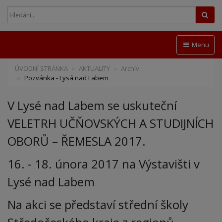
Hled
Menu
ÚVODNÍ STRÁNKA
AKTUALITY
Archív
Pozvánka - Lysá nad Labem
V Lysé nad Labem se uskuteční
VELETRH UČŇOVSKÝCH A STUDIJNÍCH
OBORŮ – ŘEMESLA 2017.
16. - 18. února 2017
na Výstavišti v
Lysé nad Labem
Na akci se představí střední školy