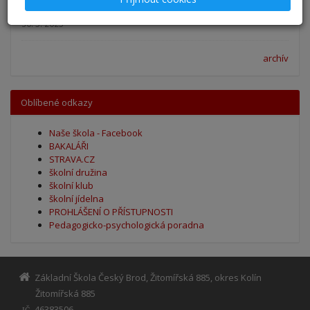
Výsledky - přestup do 6. očníku
30. 5. 2025
archív
Oblíbené odkazy
Naše škola - Facebook
BAKALÁŘI
STRAVA.CZ
školní družina
školní klub
školní jídelna
PROHLÁŠENÍ O PŘÍSTUPNOSTI
Pedagogicko-psychologická poradna
Základní Škola Český Brod, Žitomířská 885, okres Kolín
Žitomířská 885
46383506