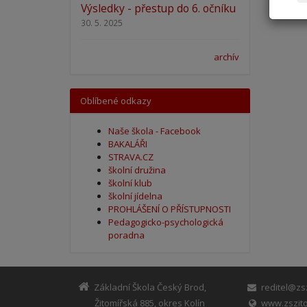
Výsledky - přestup do 6. očníku
30. 5. 2025
archív
Oblíbené odkazy
Naše škola - Facebook
BAKALÁŘI
STRAVA.CZ
školní družina
školní klub
školní jídelna
PROHLÁŠENÍ O PŘÍSTUPNOSTI
Pedagogicko-psychologická
poradna
Základní Škola Český Brod,
reditel@zsz
Žitomířská 885, okres Kolín
www.zszito