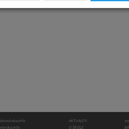
itomirska.info
AKTUALITY
so
mirska.info
O ŠKOLE
BA