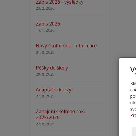
Zápis 2026 - výsledky
23. 2. 2026
Zápis 2026
14. 1. 2026
Nový školní rok - informace
31. 8. 2025
Pěšky do školy
V
29. 8. 2025
Kl
Adaptační kurzy
co
po
27. 8. 2025
cí
sv
Zahájení školního roku
Pr
2025/2026
27. 8. 2025