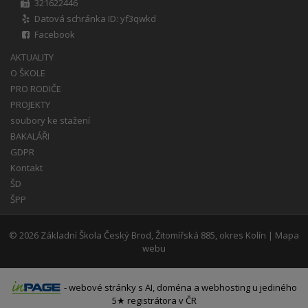
321622446
Datová schránka ID: yf3qwkd
Facebook
AKTUALITY
O ŠKOLE
PRO RODIČE
PROJEKTY
soubory ke stažení
BAKALÁŘI
GDPR
Kontakt
ŠD
ŠPP
© 2026
Základní Škola Český Brod, Žitomířská 885, okres Kolín
|
Mapa
webu
-
webové stránky
s AI,
doména
a
webhosting
u jediného
5★ registrátora v ČR