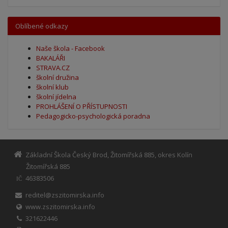
Oblíbené odkazy
Naše škola - Facebook
BAKALÁŘI
STRAVA.CZ
školní družina
školní klub
školní jídelna
PROHLÁŠENÍ O PŘÍSTUPNOSTI
Pedagogicko-psychologická poradna
Základní Škola Český Brod, Žitomířská 885, okres Kolín
Žitomířská 885
46383506
IČ
reditel@zszitomirska.info
www.zszitomirska.info
321622446