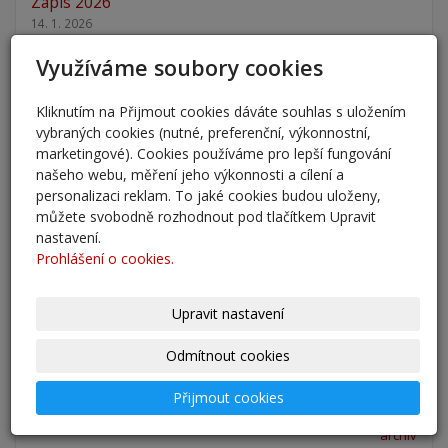
Zápis 2026
14. 1. 2026
Využíváme soubory cookies
Nový školní rok - informace
31. 8. 2025
Kliknutím na Přijmout cookies dáváte souhlas s uložením
vybraných cookies (nutné, preferenční, výkonnostní,
Pěšky do školy
marketingové). Cookies používáme pro lepší fungování
29. 8. 2025
našeho webu, měření jeho výkonnosti a cílení a
personalizaci reklam. To jaké cookies budou uloženy,
můžete svobodně rozhodnout pod tlačítkem Upravit
Adaptační kurzy
nastavení.
27. 8. 2025
Prohlášení o cookies.
Zahájení školního roku 2025/2026
Upravit nastavení
27. 8. 2025
Odmítnout cookies
Výsledky - přestup do 6. očníku
30. 5. 2025
Přijmout cookies
archív