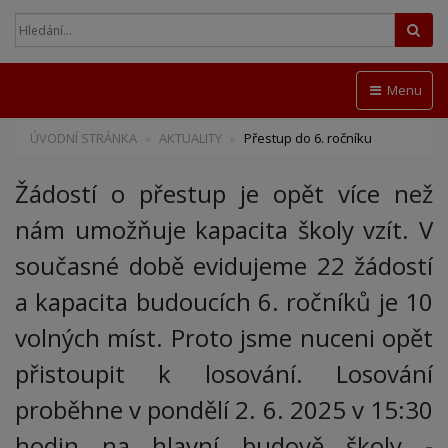
Hled
Menu
ÚVODNÍ STRÁNKA
AKTUALITY
Přestup do 6. ročníku
Žádostí o přestup je opět více než
nám umožňuje kapacita školy vzít. V
současné době evidujeme 22 žádostí
a kapacita budoucích 6. ročníků je 10
volných míst. Proto jsme nuceni opět
přistoupit k losování. Losování
proběhne v pondělí 2. 6. 2025 v 15:30
hodin na hlavní budově školy -