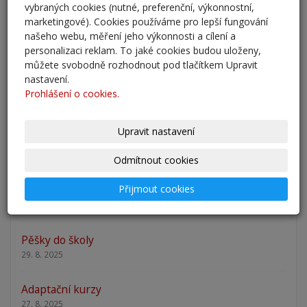
vybraných cookies (nutné, preferenční, výkonnostní,
25. 5. 2026
marketingové). Cookies používáme pro lepší fungování
našeho webu, měření jeho výkonnosti a cílení a
Odlišná organizace školního roku 2025/2026
personalizaci reklam. To jaké cookies budou uloženy,
27. 2. 2026
můžete svobodně rozhodnout pod tlačítkem Upravit
nastavení.
Zápis 2026 - výsledky
Prohlášení o cookies.
23. 2. 2026
Upravit nastavení
Zápis 2026
14. 1. 2026
Odmítnout cookies
Přijmout cookies
Nový školní rok - informace
31. 8. 2025
Pěšky do školy
29. 8. 2025
Adaptační kurzy
27. 8. 2025