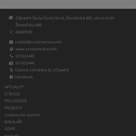
Základní Škola Český Brod, Žitomířská 885, okres Kolín
Žitomířská 885
46383506
IČ
reditel@zszitomirska.info
www.zszitomirska.info
321622446
321622446
Datová schránka ID: yf3qwkd
Facebook
AKTUALITY
O ŠKOLE
PRO RODIČE
PROJEKTY
soubory ke stažení
BAKALÁŘI
GDPR
Kontakt