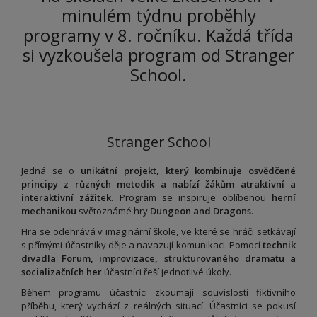
minulém týdnu proběhly
programy v 8. ročníku. Každá třída
si vyzkoušela program od Stranger
School.
Stranger School
Jedná se o
unikátní projekt, který kombinuje osvědčené
principy z různých metodik a nabízí žákům atraktivní a
interaktivní zážitek
. Program se inspiruje oblíbenou
herní
mechanikou
světoznámé hry
Dungeon and Dragons
.
Hra se odehrává v imaginární škole, ve které se hráči setkávají
s přímými účastníky děje a navazují komunikaci. Pomocí
technik
divadla Forum, improvizace, strukturovaného dramatu a
socializačních her
účastníci řeší jednotlivé úkoly.
Během programu účastníci zkoumají souvislosti fiktivního
příběhu, který vychází z reálných situací. Účastníci se pokusí