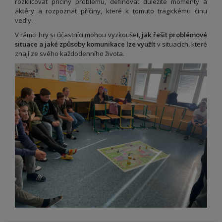
rozklíčovat příčiny problému, definovat důležité momenty a
aktéry a rozpoznat příčiny, které k tomuto tragickému činu
vedly.
V rámci hry si účastníci mohou vyzkoušet,
jak řešit problémové
situace a jaké způsoby komunikace lze využít
v situacích, které
znají ze svého každodenního života.