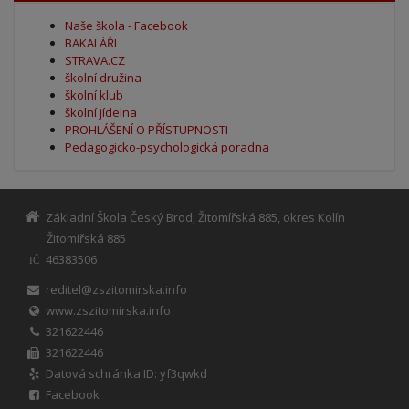
Naše škola - Facebook
BAKALÁŘI
STRAVA.CZ
školní družina
školní klub
školní jídelna
PROHLÁŠENÍ O PŘÍSTUPNOSTI
Pedagogicko-psychologická poradna
Základní Škola Český Brod, Žitomířská 885, okres Kolín
Žitomířská 885
46383506
IČ
reditel@zszitomirska.info
www.zszitomirska.info
321622446
321622446
Datová schránka ID: yf3qwkd
Facebook