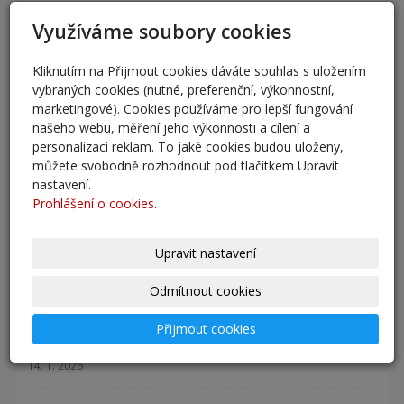
Využíváme soubory cookies
AKTUALITY
přestup 6. ročník 2026
Kliknutím na Přijmout cookies dáváte souhlas s uložením
5. 6. 2026
vybraných cookies (nutné, preferenční, výkonnostní,
marketingové). Cookies používáme pro lepší fungování
našeho webu, měření jeho výkonnosti a cílení a
Přestup žáků do 6. ročníku na naši školu pro školní
personalizaci reklam. To jaké cookies budou uloženy,
rok 2026/202
můžete svobodně rozhodnout pod tlačítkem Upravit
25. 5. 2026
nastavení.
Prohlášení o cookies.
Odlišná organizace školního roku 2025/2026
27. 2. 2026
Upravit nastavení
Zápis 2026 - výsledky
Odmítnout cookies
23. 2. 2026
Přijmout cookies
Zápis 2026
14. 1. 2026