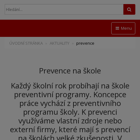
Hled
Menu
ÚVODNÍ STRÁNKA
AKTUALITY
prevence
Prevence na škole
Každý školní rok probíhají na škole
preventivní programy. Koncepce
práce vychází z preventivního
programu školy. K prevenci
využíváme vlastní zdroje nebo
externí firmy, které mají s prevencí
na školách velké zkušenosti. V