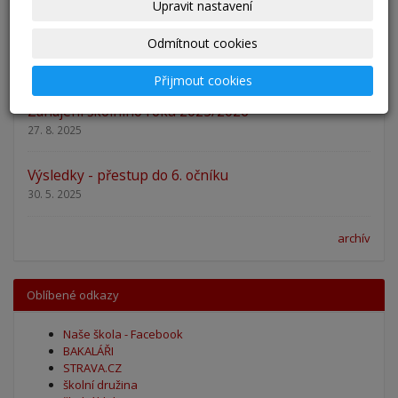
29. 8. 2025
Upravit nastavení
Odmítnout cookies
Adaptační kurzy
27. 8. 2025
Přijmout cookies
Zahájení školního roku 2025/2026
27. 8. 2025
Výsledky - přestup do 6. očníku
30. 5. 2025
archív
Oblíbené odkazy
Naše škola - Facebook
BAKALÁŘI
STRAVA.CZ
školní družina