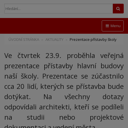
Hled
Menu
ÚVODNÍ STRÁNKA
AKTUALITY
Prezentace přístavby školy
Ve čtvrtek 23.9. proběhla veřejná
prezentace přístavby hlavní budovy
naší školy. Prezentace se zúčastnilo
cca 20 lidí, kterých se přístavba bude
dotýkat. Na všechny dotazy
odpovídali architekti, kteří se podíleli
na studii nebo projektové
dokumentaci a vedení města.