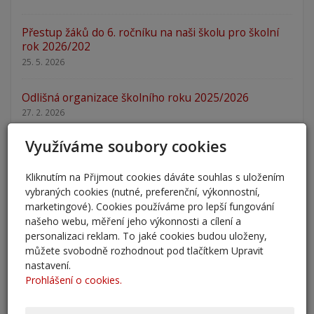
Přestup žáků do 6. ročníku na naši školu pro školní
rok 2026/202
25. 5. 2026
Odlišná organizace školního roku 2025/2026
27. 2. 2026
Využíváme soubory cookies
Zápis 2026 - výsledky
23. 2. 2026
Kliknutím na Přijmout cookies dáváte souhlas s uložením
vybraných cookies (nutné, preferenční, výkonnostní,
Zápis 2026
marketingové). Cookies používáme pro lepší fungování
14. 1. 2026
našeho webu, měření jeho výkonnosti a cílení a
personalizaci reklam. To jaké cookies budou uloženy,
Nový školní rok - informace
můžete svobodně rozhodnout pod tlačítkem Upravit
31. 8. 2025
nastavení.
Prohlášení o cookies.
Pěšky do školy