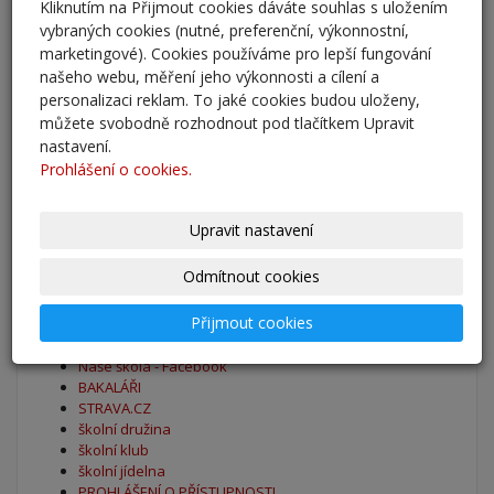
Kliknutím na Přijmout cookies dáváte souhlas s uložením
Adaptační kurzy
vybraných cookies (nutné, preferenční, výkonnostní,
27. 8. 2025
marketingové). Cookies používáme pro lepší fungování
našeho webu, měření jeho výkonnosti a cílení a
Zahájení školního roku 2025/2026
personalizaci reklam. To jaké cookies budou uloženy,
27. 8. 2025
můžete svobodně rozhodnout pod tlačítkem Upravit
nastavení.
Výsledky - přestup do 6. očníku
Prohlášení o cookies.
30. 5. 2025
Upravit nastavení
archív
Odmítnout cookies
Oblíbené odkazy
Přijmout cookies
Naše škola - Facebook
BAKALÁŘI
STRAVA.CZ
školní družina
školní klub
školní jídelna
PROHLÁŠENÍ O PŘÍSTUPNOSTI