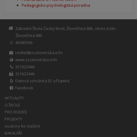
Pedagogicko-psychologická poradna
Základní Škola Český Brod, Žitomířská 885, okres Kolín
Žitomířská 885
46383506
IČ
reditel@zszitomirska.info
www.zszitomirska.info
321622446
321622446
Datová schránka ID: yf3qwkd
Facebook
AKTUALITY
O ŠKOLE
PRO RODIČE
PROJEKTY
soubory ke stažení
BAKALÁŘI