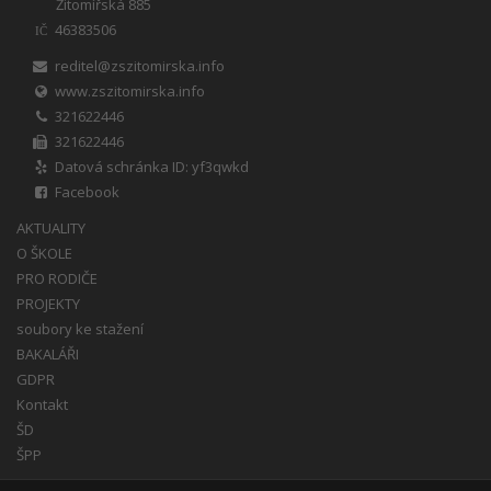
Žitomířská 885
46383506
IČ
reditel@zszitomirska.info
www.zszitomirska.info
321622446
321622446
Datová schránka ID: yf3qwkd
Facebook
AKTUALITY
O ŠKOLE
PRO RODIČE
PROJEKTY
soubory ke stažení
BAKALÁŘI
GDPR
Kontakt
ŠD
ŠPP