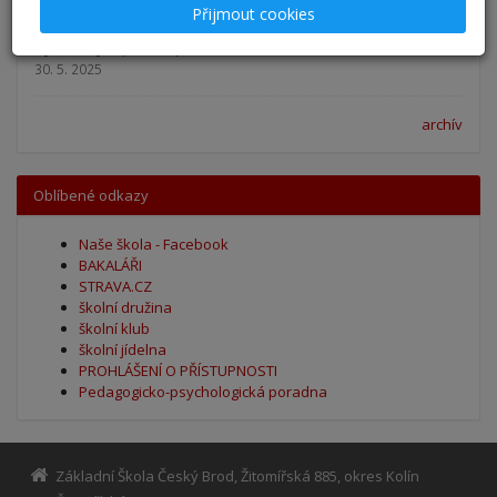
Přijmout cookies
Výsledky - přestup do 6. očníku
30. 5. 2025
archív
Oblíbené odkazy
Naše škola - Facebook
BAKALÁŘI
STRAVA.CZ
školní družina
školní klub
školní jídelna
PROHLÁŠENÍ O PŘÍSTUPNOSTI
Pedagogicko-psychologická poradna
Základní Škola Český Brod, Žitomířská 885, okres Kolín