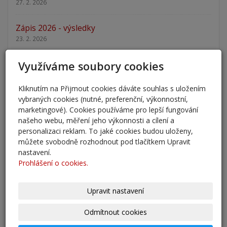
27. 2. 2026
Zápis 2026 - výsledky
23. 2. 2026
Využíváme soubory cookies
Zápis 2026
14. 1. 2026
Kliknutím na Přijmout cookies dáváte souhlas s uložením
vybraných cookies (nutné, preferenční, výkonnostní,
Nový školní rok - informace
marketingové). Cookies používáme pro lepší fungování
31. 8. 2025
našeho webu, měření jeho výkonnosti a cílení a
personalizaci reklam. To jaké cookies budou uloženy,
Pěšky do školy
můžete svobodně rozhodnout pod tlačítkem Upravit
29. 8. 2025
nastavení.
Prohlášení o cookies.
Adaptační kurzy
27. 8. 2025
Upravit nastavení
Zahájení školního roku 2025/2026
Odmítnout cookies
27. 8. 2025