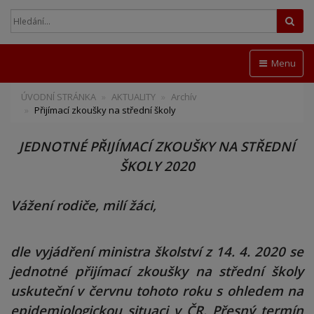
Hled
Menu
ÚVODNÍ STRÁNKA
AKTUALITY
Archív
Přijímací zkoušky na střední školy
JEDNOTNÉ PŘIJÍMACÍ ZKOUŠKY NA STŘEDNÍ
ŠKOLY 2020
Vážení rodiče, milí žáci,
dle vyjádření ministra školství z 14. 4. 2020 se
jednotné přijímací zkoušky na střední školy
uskuteční v červnu tohoto roku s ohledem na
epidemiologickou situaci v ČR. Přesný termín