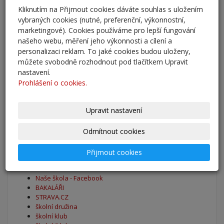
Kliknutím na Přijmout cookies dáváte souhlas s uložením
Adaptační kurzy
vybraných cookies (nutné, preferenční, výkonnostní,
27. 8. 2025
marketingové). Cookies používáme pro lepší fungování
našeho webu, měření jeho výkonnosti a cílení a
personalizaci reklam. To jaké cookies budou uloženy,
Zahájení školního roku 2025/2026
můžete svobodně rozhodnout pod tlačítkem Upravit
27. 8. 2025
nastavení.
Prohlášení o cookies.
Výsledky - přestup do 6. očníku
30. 5. 2025
Upravit nastavení
archív
Odmítnout cookies
Přijmout cookies
Oblíbené odkazy
Naše škola - Facebook
BAKALÁŘI
STRAVA.CZ
školní družina
školní klub