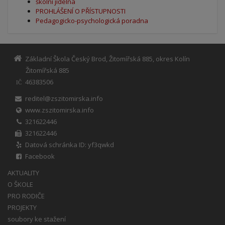
školní jídelna
PROHLÁŠENÍ O PŘÍSTUPNOSTI
Pedagogicko-psychologická poradna
Základní Škola Český Brod, Žitomířská 885, okres Kolín
Žitomířská 885
46383506
IČ
reditel@zszitomirska.info
www.zszitomirska.info
321622446
321622446
Datová schránka ID: yf3qwkd
Facebook
AKTUALITY
O ŠKOLE
PRO RODIČE
PROJEKTY
soubory ke stažení