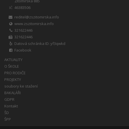
Žitomířská 885
46383506
IČ
reditel@zszitomirska.info
www.zszitomirska.info
321622446
321622446
Datová schránka ID: yf3qwkd
Facebook
AKTUALITY
O ŠKOLE
PRO RODIČE
PROJEKTY
soubory ke stažení
BAKALÁŘI
GDPR
Kontakt
ŠD
ŠPP