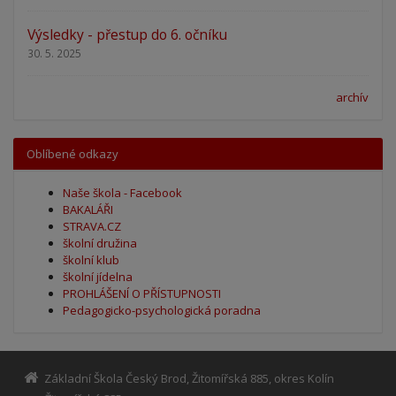
Výsledky - přestup do 6. očníku
30. 5. 2025
archív
Oblíbené odkazy
Naše škola - Facebook
BAKALÁŘI
STRAVA.CZ
školní družina
školní klub
školní jídelna
PROHLÁŠENÍ O PŘÍSTUPNOSTI
Pedagogicko-psychologická poradna
Základní Škola Český Brod, Žitomířská 885, okres Kolín