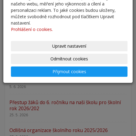
našeho webu, měření jeho výkonnosti a cílení a
personalizaci reklam. To jaké cookies budou uloženy,
můžete svobodně rozhodnout pod tlačítkem Upravit
nastavení.
Prohlášení o cookies.
Upravit nastavení
Odmítnout cookies
AKTUALITY
Přijmout cookies
přestup 6. ročník 2026
5. 6. 2026
Přestup žáků do 6. ročníku na naši školu pro školní
rok 2026/202
25. 5. 2026
Odlišná organizace školního roku 2025/2026