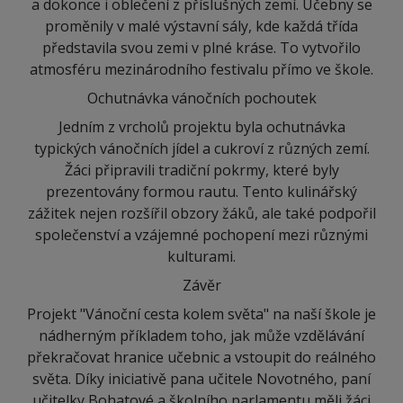
a dokonce i oblečení z příslušných zemí. Učebny se
proměnily v malé výstavní sály, kde každá třída
představila svou zemi v plné kráse. To vytvořilo
atmosféru mezinárodního festivalu přímo ve škole.
Ochutnávka vánočních pochoutek
Jedním z vrcholů projektu byla ochutnávka
typických vánočních jídel a cukroví z různých zemí.
Žáci připravili tradiční pokrmy, které byly
prezentovány formou rautu. Tento kulinářský
zážitek nejen rozšířil obzory žáků, ale také podpořil
společenství a vzájemné pochopení mezi různými
kulturami.
Závěr
Projekt "Vánoční cesta kolem světa" na naší škole je
nádherným příkladem toho, jak může vzdělávání
překračovat hranice učebnic a vstoupit do reálného
světa. Díky iniciativě pana učitele Novotného, paní
učitelky Bohatové a školního parlamentu měli žáci