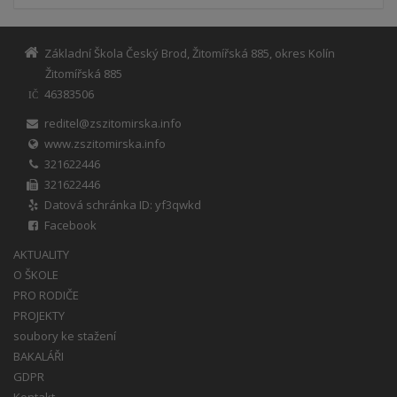
Základní Škola Český Brod, Žitomířská 885, okres Kolín
Žitomířská 885
46383506
IČ
reditel@zszitomirska.info
www.zszitomirska.info
321622446
321622446
Datová schránka ID: yf3qwkd
Facebook
AKTUALITY
O ŠKOLE
PRO RODIČE
PROJEKTY
soubory ke stažení
BAKALÁŘI
GDPR