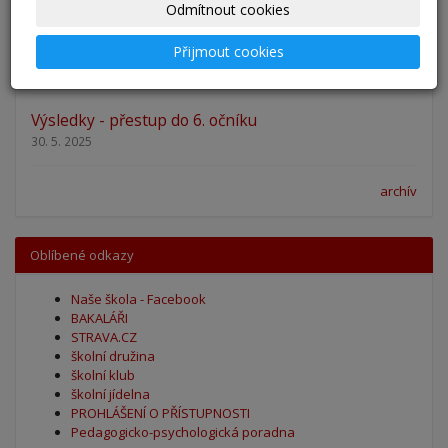
Odmítnout cookies
Zahájení školního roku 2025/2026
Přijmout cookies
27. 8. 2025
Výsledky - přestup do 6. očníku
30. 5. 2025
archív
Oblíbené odkazy
Naše škola - Facebook
BAKALÁŘI
STRAVA.CZ
školní družina
školní klub
školní jídelna
PROHLÁŠENÍ O PŘÍSTUPNOSTI
Pedagogicko-psychologická poradna