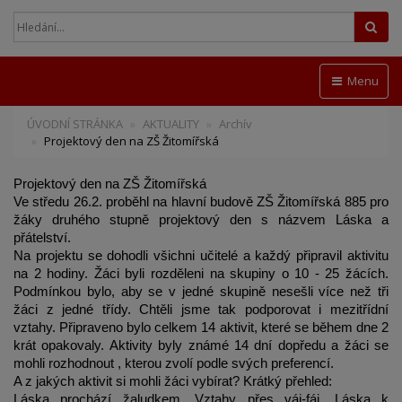
Hled
Menu
ÚVODNÍ STRÁNKA
AKTUALITY
Archív
Projektový den na ZŠ Žitomířská
Projektový den na ZŠ Žitomířská
Ve středu 26.2. proběhl na hlavní budově ZŠ Žitomířská 885 pro 
žáky druhého stupně projektový den s názvem Láska a 
přátelství. 
Na projektu se dohodli všichni učitelé a každý připravil aktivitu 
na 2 hodiny. Žáci byli rozděleni na skupiny o 10 - 25 žácích. 
Podmínkou bylo, aby se v jedné skupině nesešli více než tři 
žáci z jedné třídy. Chtěli jsme tak podporovat i mezitřídní 
vztahy. Připraveno bylo celkem 14 aktivit, které se během dne 2 
krát opakovaly. Aktivity byly známé 14 dní dopředu a žáci se 
mohli rozhodnout , kterou zvolí podle svých preferencí. 
A z jakých aktivit si mohli žáci vybírat? Krátký přehled:
Láska prochází žaludkem, Vztahy přes váj-fáj, Láska k 