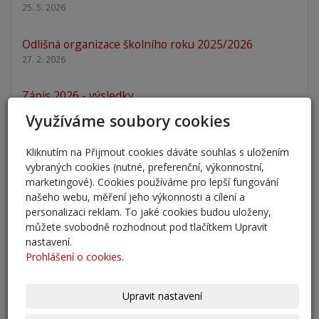
25. 5. 2026
Odlišná organizace školního roku 2025/2026
27. 2. 2026
Zápis 2026 - výsledky
23. 2. 2026
Využíváme soubory cookies
Zápis 2026
Kliknutím na Přijmout cookies dáváte souhlas s uložením
14. 1. 2026
vybraných cookies (nutné, preferenční, výkonnostní,
marketingové). Cookies používáme pro lepší fungování
našeho webu, měření jeho výkonnosti a cílení a
Nový školní rok - informace
personalizaci reklam. To jaké cookies budou uloženy,
31. 8. 2025
můžete svobodně rozhodnout pod tlačítkem Upravit
nastavení.
Pěšky do školy
Prohlášení o cookies.
29. 8. 2025
Upravit nastavení
Adaptační kurzy
27. 8. 2025