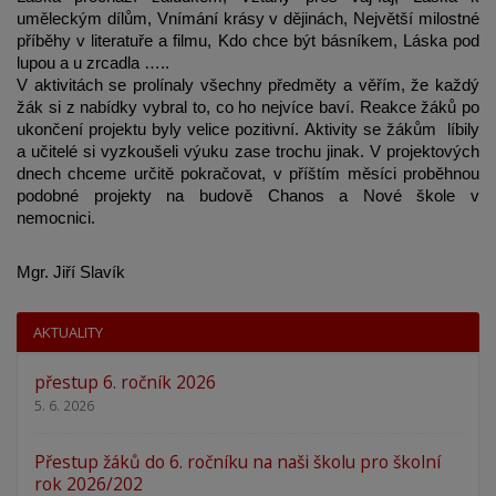
uměleckým dílům, Vnímání krásy v dějinách, Největší milostné 
příběhy v literatuře a filmu, Kdo chce být básníkem, Láska pod 
lupou a u zrcadla …..
V aktivitách se prolínaly všechny předměty a věřím, že každý 
žák si z nabídky vybral to, co ho nejvíce baví. Reakce žáků po 
ukončení projektu byly velice pozitivní. Aktivity se žákům  líbily 
a učitelé si vyzkoušeli výuku zase trochu jinak. V projektových 
dnech chceme určitě pokračovat, v příštím měsíci proběhnou 
podobné projekty na budově Chanos a Nové škole v 
nemocnici. 
Mgr. Jiří Slavík
AKTUALITY
přestup 6. ročník 2026
5. 6. 2026
Přestup žáků do 6. ročníku na naši školu pro školní
rok 2026/202