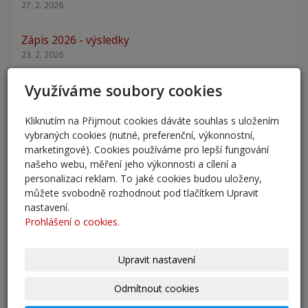
27. 2. 2026
Zápis 2026 - výsledky
23. 2. 2026
Využíváme soubory cookies
Zápis 2026
14. 1. 2026
Kliknutím na Přijmout cookies dáváte souhlas s uložením
vybraných cookies (nutné, preferenční, výkonnostní,
Nový školní rok - informace
marketingové). Cookies používáme pro lepší fungování
31. 8. 2025
našeho webu, měření jeho výkonnosti a cílení a
personalizaci reklam. To jaké cookies budou uloženy,
Pěšky do školy
můžete svobodně rozhodnout pod tlačítkem Upravit
29. 8. 2025
nastavení.
Prohlášení o cookies.
Adaptační kurzy
27. 8. 2025
Upravit nastavení
Zahájení školního roku 2025/2026
Odmítnout cookies
27. 8. 2025