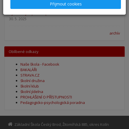
Přijmout cookies
Výsledky - přestup do 6. očníku
30. 5. 2025
archív
Oblíbené odkazy
Naše škola - Facebook
BAKALÁŘI
STRAVA.CZ
školní družina
školní klub
školní jídelna
PROHLÁŠENÍ O PŘÍSTUPNOSTI
Pedagogicko-psychologická poradna
Základní Škola Český Brod, Žitomířská 885, okres Kolín