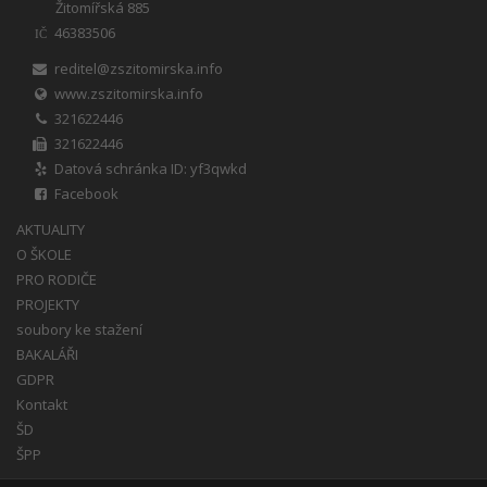
Žitomířská 885
46383506
IČ
reditel@zszitomirska.info
www.zszitomirska.info
321622446
321622446
Datová schránka ID: yf3qwkd
Facebook
AKTUALITY
O ŠKOLE
PRO RODIČE
PROJEKTY
soubory ke stažení
BAKALÁŘI
GDPR
Kontakt
ŠD
ŠPP