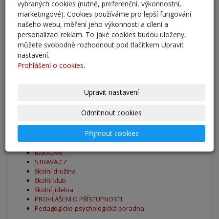
vybraných cookies (nutné, preferenční, výkonnostní,
marketingové). Cookies používáme pro lepší fungování
Zahájení školního roku 2025/2026
našeho webu, měření jeho výkonnosti a cílení a
27. 8. 2025
personalizaci reklam. To jaké cookies budou uloženy,
můžete svobodně rozhodnout pod tlačítkem Upravit
Výsledky - přestup do 6. očníku
nastavení.
Prohlášení o cookies.
30. 5. 2025
archív
Upravit nastavení
Odmítnout cookies
Oblíbené odkazy
Přijmout cookies
Naše škola - Facebook
BAKALÁŘI
STRAVA.CZ
školní družina
školní klub
školní jídelna
PROHLÁŠENÍ O PŘÍSTUPNOSTI
Pedagogicko-psychologická poradna