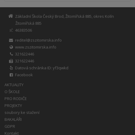
Základní Škola Český Brod, Žitomířská 885, okres Kolín
Žitomířská 885
46383506
IČ
reditel@zszitomirska.info
www.zszitomirska.info
321622446
321622446
Datová schránka ID: yf3qwkd
Facebook
AKTUALITY
O ŠKOLE
PRO RODIČE
PROJEKTY
soubory ke stažení
BAKALÁŘI
GDPR
Kontakt