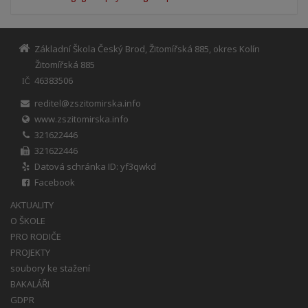
Základní Škola Český Brod, Žitomířská 885, okres Kolín
Žitomířská 885
46383506
IČ
reditel@zszitomirska.info
www.zszitomirska.info
321622446
321622446
Datová schránka ID: yf3qwkd
Facebook
AKTUALITY
O ŠKOLE
PRO RODIČE
PROJEKTY
soubory ke stažení
BAKALÁŘI
GDPR