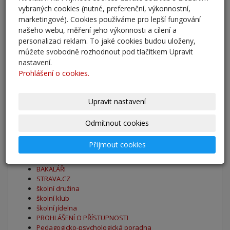
27. 8. 2025
vybraných cookies (nutné, preferenční, výkonnostní,
marketingové). Cookies používáme pro lepší fungování
Zahájení školního roku 2025/2026
našeho webu, měření jeho výkonnosti a cílení a
personalizaci reklam. To jaké cookies budou uloženy,
27. 8. 2025
můžete svobodně rozhodnout pod tlačítkem Upravit
nastavení.
Výsledky - přestup do 6. očníku
Prohlášení o cookies.
30. 5. 2025
Upravit nastavení
archív
Odmítnout cookies
Oblíbené odkazy
Přijmout cookies
Naše škola - Facebook
BAKALÁŘI
STRAVA.CZ
školní družina
školní klub
školní jídelna
PROHLÁŠENÍ O PŘÍSTUPNOSTI
Pedagogicko-psychologická poradna