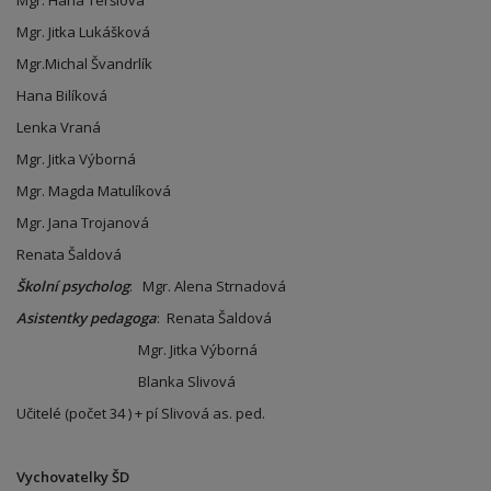
Mgr. Hana Teršlová
Mgr. Jitka Lukášková
Mgr.Michal Švandrlík
Hana Bilíková
Lenka Vraná
Mgr. Jitka Výborná
Mgr. Magda Matulíková
Mgr. Jana Trojanová
Renata Šaldová
Školní psycholog
: Mgr. Alena Strnadová
Asistentky pedagoga
: Renata Šaldová
Mgr. Jitka Výborná
Blanka Slivová
Učitelé (počet 34 ) + pí Slivová as. ped.
Vychovatelky ŠD