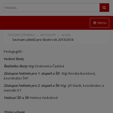
Hled
Menu
ÚVODNÍ STRÁNKA
AKTUALITY
Archív
Seznam učitelů pro školní rok 2013/2014
Pedagogičtí :
Vedení školy
Ředitelka školy
:
Mgr.Drahomíra Čadská
Zástupce ředitele pro 1. stupeň a ŠD
: Mgr.Renáta Burešová,
koordinátor ŠVP
Zástupce ředitele pro 2. stupeň a ŠK:
Mgr. Jiří Slavík, koordinátor a
metodik ICT
Vedoucí ŠD a ŠK
:
Helena Vedralová
Třídní učitelé
: