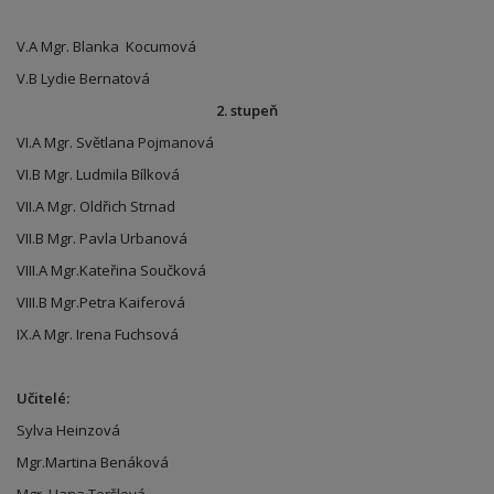
V.A Mgr. Blanka Kocumová
V.B Lydie Bernatová
2. stupeň
VI.A Mgr. Světlana Pojmanová
VI.B Mgr. Ludmila Bílková
VII.A Mgr. Oldřich Strnad
VII.B Mgr. Pavla Urbanová
VIII.A Mgr.Kateřina Součková
VIII.B Mgr.Petra Kaiferová
IX.A Mgr. Irena Fuchsová
Učitelé:
Sylva Heinzová
Mgr.Martina Benáková