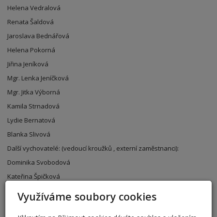
Helena Vedralová
Renata Šaldová
Jaroslava Bednářová
Helena Pokorná
Jiřina Jeníková
Mgr. Lenka Jeníčková
Mgr. Jitka Výborná
Kamila Strnadová
Lydie Bernatová
Blanka Slivová
Další vychovatelé: (vedoucí kroužků , externí zaměstnanci):
Dominika Svobodová
Kateřina Špičková
Jana Grandischová
Využíváme soubory cookies