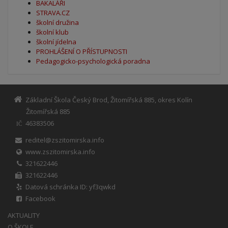
BAKALÁŘI
STRAVA.CZ
školní družina
školní klub
školní jídelna
PROHLÁŠENÍ O PŘÍSTUPNOSTI
Pedagogicko-psychologická poradna
Základní Škola Český Brod, Žitomířská 885, okres Kolín
Žitomířská 885
46383506
IČ
reditel@zszitomirska.info
www.zszitomirska.info
321622446
321622446
Datová schránka ID: yf3qwkd
Facebook
AKTUALITY
O ŠKOLE