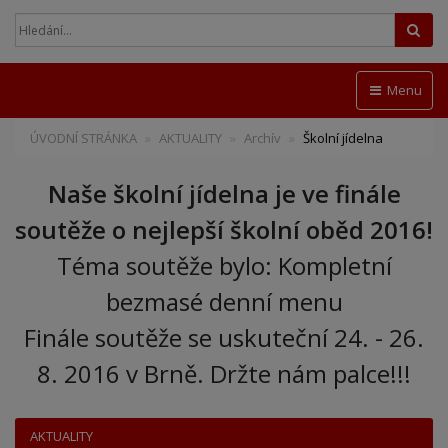
Hled
Menu
ÚVODNÍ STRÁNKA
AKTUALITY
Archív
Školní jídelna
Naše školní jídelna je ve finále
soutěže o nejlepší školní oběd 2016!
Téma soutěže bylo: Kompletní
bezmasé denní menu
Finále soutěže se uskuteční 24. - 26.
8. 2016 v Brně. Držte nám palce!!!
AKTUALITY