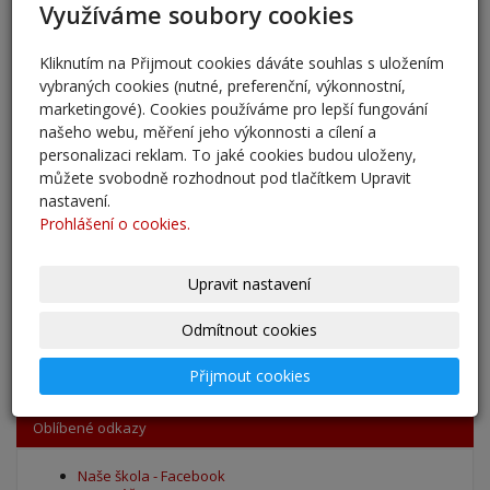
Využíváme soubory cookies
Pěšky do školy
Kliknutím na Přijmout cookies dáváte souhlas s uložením
29. 8. 2025
vybraných cookies (nutné, preferenční, výkonnostní,
marketingové). Cookies používáme pro lepší fungování
Adaptační kurzy
našeho webu, měření jeho výkonnosti a cílení a
27. 8. 2025
personalizaci reklam. To jaké cookies budou uloženy,
můžete svobodně rozhodnout pod tlačítkem Upravit
Zahájení školního roku 2025/2026
nastavení.
Prohlášení o cookies.
27. 8. 2025
Výsledky - přestup do 6. očníku
Upravit nastavení
30. 5. 2025
Odmítnout cookies
archív
Přijmout cookies
Oblíbené odkazy
Naše škola - Facebook