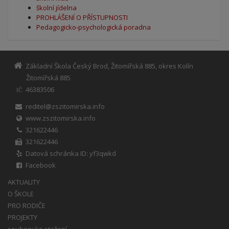
školní jídelna
PROHLÁŠENÍ O PŘÍSTUPNOSTI
Pedagogicko-psychologická poradna
Základní Škola Český Brod, Žitomířská 885, okres Kolín
Žitomířská 885
46383506
IČ
reditel@zszitomirska.info
www.zszitomirska.info
321622446
321622446
Datová schránka ID: yf3qwkd
Facebook
AKTUALITY
O ŠKOLE
PRO RODIČE
PROJEKTY