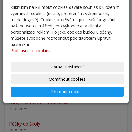
Kliknutím na Přijmout cookies dáváte souhlas s uložením
Přestup žáků do 6. ročníku na naši školu pro školní
vybraných cookies (nutné, preferenční, výkonnostní,
rok 2026/202
marketingové). Cookies používáme pro lepší fungování
25. 5. 2026
našeho webu, měření jeho výkonnosti a cílení a
personalizaci reklam. To jaké cookies budou uloženy,
můžete svobodně rozhodnout pod tlačítkem Upravit
Odlišná organizace školního roku 2025/2026
nastavení.
27. 2. 2026
Prohlášení o cookies.
Zápis 2026 - výsledky
23. 2. 2026
Upravit nastavení
Odmítnout cookies
Zápis 2026
14. 1. 2026
Přijmout cookies
Nový školní rok - informace
31. 8. 2025
Pěšky do školy
29. 8. 2025