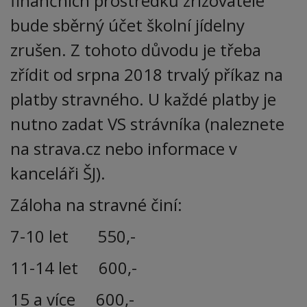
finančních prostředků zřizovatele
bude sběrný účet školní jídelny
zrušen. Z tohoto důvodu je třeba
zřídit od srpna 2018 trvalý příkaz na
platby stravného. U každé platby je
nutno zadat VS strávníka (naleznete
na strava.cz nebo informace v
kanceláři ŠJ).
Záloha na stravné činí:
7-10 let 550,-
11-14 let 600,-
15 a více 600,-