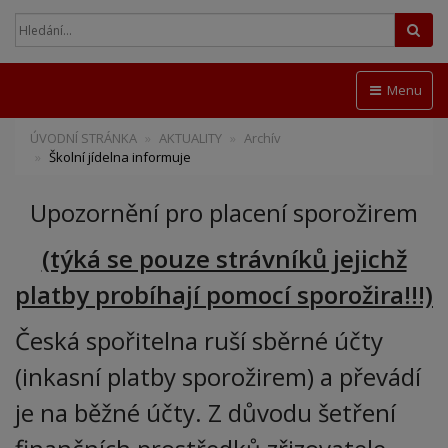
Hled
Menu
ÚVODNÍ STRÁNKA
AKTUALITY
Archív
Školní jídelna informuje
Upozornění pro placení sporožirem
(týká se pouze strávníků jejichž
platby probíhají pomocí sporožira!!!)
Česká spořitelna ruší sběrné účty
(inkasní platby sporožirem) a převádí
je na běžné účty. Z důvodu šetření