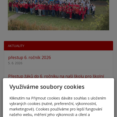
AKTUALITY
přestup 6. ročník 2026
5. 6. 2026
Přestup žáků do 6. ročníku na naši školu pro školní
rok 2026/202
Využíváme soubory cookies
25. 5. 2026
Kliknutím na Přijmout cookies dáváte souhlas s uložením
Odlišná organizace školního roku 2025/2026
vybraných cookies (nutné, preferenční, výkonnostní,
27. 2. 2026
marketingové). Cookies používáme pro lepší fungování
našeho webu, měření jeho výkonnosti a cílení a