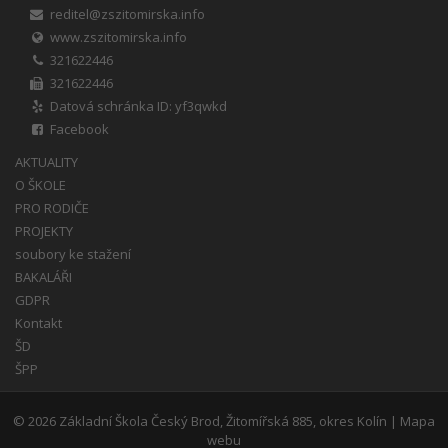
reditel@zszitomirska.info
www.zszitomirska.info
321622446
321622446
Datová schránka ID: yf3qwkd
Facebook
AKTUALITY
O ŠKOLE
PRO RODIČE
PROJEKTY
soubory ke stažení
BAKALÁŘI
GDPR
Kontakt
ŠD
ŠPP
© 2026
Základní Škola Český Brod, Žitomířská 885, okres Kolín
|
Mapa
webu