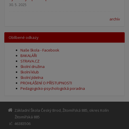
30. 5. 2025
archív
Oblíbené odkazy
Naše škola - Facebook
BAKALÁŘI
STRAVA.CZ
školní družina
školní klub
školní jídelna
PROHLÁŠENÍ O PŘÍSTUPNOSTI
Pedagogicko-psychologická poradna
Základní Škola Český Brod, Žitomířská 885, okres Kolín
Žitomířská 885
46383506
IČ