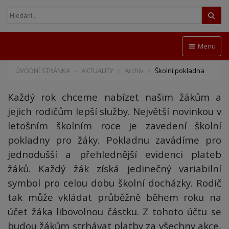
Hled
Menu
ÚVODNÍ STRÁNKA
AKTUALITY
Archív
Školní pokladna
Každý rok chceme nabízet našim žákům a
jejich rodičům lepší služby. Největší novinkou v
letošním školním roce je zavedení školní
pokladny pro žáky. Pokladnu zavádíme pro
jednodušší a přehlednější evidenci plateb
žáků. Každý žák získá jedinečný variabilní
symbol pro celou dobu školní docházky. Rodič
tak může vkládat průběžně během roku na
účet žáka libovolnou částku. Z tohoto účtu se
budou žákům strhávat platby za všechny akce,