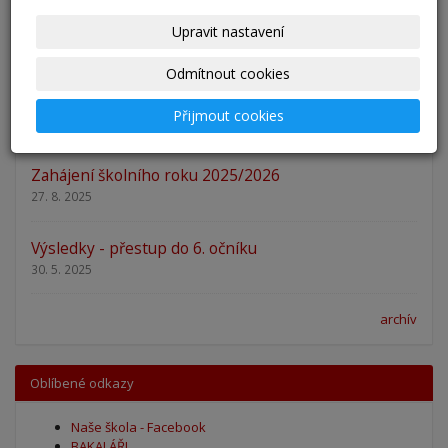
Pěšky do školy
Upravit nastavení
29. 8. 2025
Odmítnout cookies
Adaptační kurzy
Přijmout cookies
27. 8. 2025
Zahájení školního roku 2025/2026
27. 8. 2025
Výsledky - přestup do 6. očníku
30. 5. 2025
archív
Oblíbené odkazy
Naše škola - Facebook
BAKALÁŘI