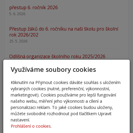
přestup 6. ročník 2026
5. 6. 2026
Přestup žáků do 6. ročníku na naši školu pro školní
rok 2026/202
25. 5. 2026
Odlišná organizace školního roku 2025/2026
27. 2. 2026
Využíváme soubory cookies
Zápis 2026 - výsledky
Kliknutím na Přijmout cookies dáváte souhlas s uložením
23. 2. 2026
vybraných cookies (nutné, preferenční, výkonnostní,
marketingové). Cookies používáme pro lepší fungování
Zápis 2026
našeho webu, měření jeho výkonnosti a cílení a
14. 1. 2026
personalizaci reklam. To jaké cookies budou uloženy,
můžete svobodně rozhodnout pod tlačítkem Upravit
nastavení.
Nový školní rok - informace
Prohlášení o cookies.
31. 8. 2025