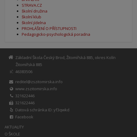
STRAVA.CZ
školní družina
školní klub
školní jídelna
PROHLÁŠENÍ O PŘÍSTUPNOSTI
Pedagogicko-psychologická poradna
Základní Škola Český Brod, Žitomířská 885, okres Kolín
Žitomířská 885
46383506
IČ
reditel@zszitomirska.info
www.zszitomirska.info
321622446
321622446
Datová schránka ID: yf3qwkd
Facebook
AKTUALITY
O ŠKOLE