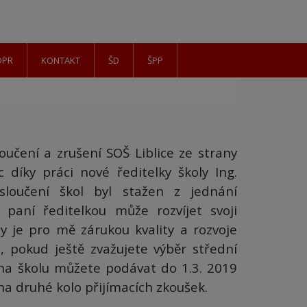
DPR
KONTAKT
ŠD
ŠPP
oučení a zrušení SOŠ Liblice ze strany
 díky práci nové ředitelky školy Ing.
loučení škol byl stažen z jednání
 paní ředitelkou může rozvíjet svoji
ly je pro mě zárukou kvality a rozvoje
t, pokud ještě zvažujete výběr střední
y na školu můžete podávat do 1.3. 2019
na druhé kolo přijímacích zkoušek.