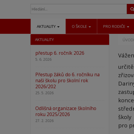
AKTUALITY
O ŠKOLE
PRO RODIČE
AKTUALITY
ÚVODN
přestup 6. ročník 2026
Vážen
5. 6. 2026
určit
zřizo
Přestup žáků do 6. ročníku na
naši školu pro školní rok
Darin
2026/202
zastu
25. 5. 2026
konce
střed
Odlišná organizace školního
roku 2025/2026
školy
27. 2. 2026
pro p