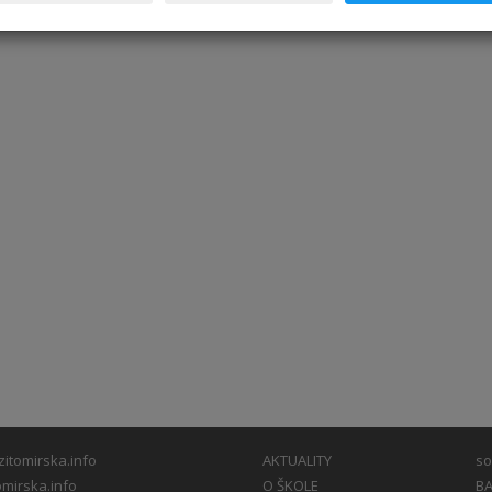
itomirska.info
AKTUALITY
so
mirska.info
O ŠKOLE
BA