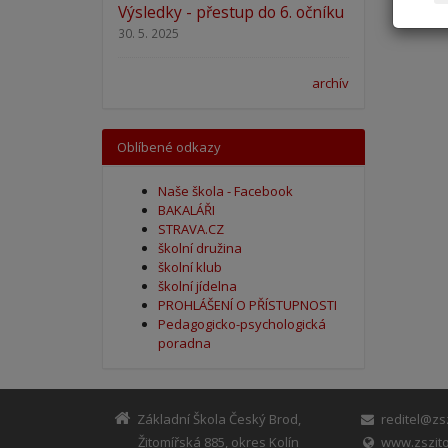
Výsledky - přestup do 6. očníku
30. 5. 2025
archív
Oblíbené odkazy
Naše škola - Facebook
BAKALÁŘI
STRAVA.CZ
školní družina
školní klub
školní jídelna
PROHLÁŠENÍ O PŘÍSTUPNOSTI
Pedagogicko-psychologická
poradna
Základní Škola Český Brod,
reditel@zsz
Žitomířská 885, okres Kolín
www.zszito