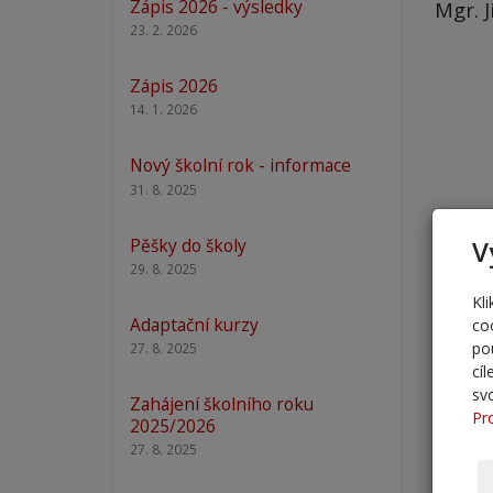
Zápis 2026 - výsledky
Mgr. J
23. 2. 2026
Zápis 2026
14. 1. 2026
Nový školní rok - informace
31. 8. 2025
Pěšky do školy
V
29. 8. 2025
Kl
Adaptační kurzy
co
po
27. 8. 2025
cí
sv
Zahájení školního roku
Pr
2025/2026
27. 8. 2025