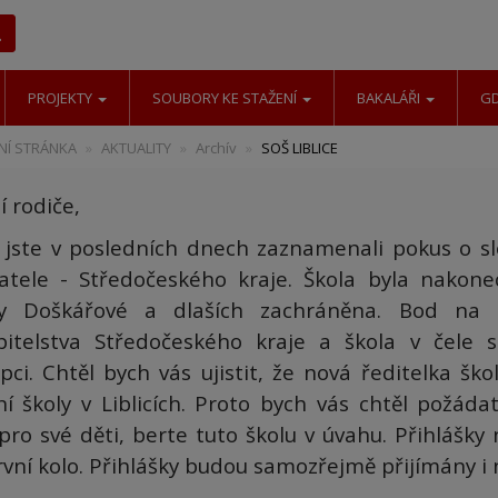
Hledat
PROJEKTY
SOUBORY KE STAŽENÍ
BAKALÁŘI
G
Í STRÁNKA
AKTUALITY
Archív
SOŠ LIBLICE
í rodiče,
ě jste v posledních dnech zaznamenali pokus o sl
vatele - Středočeského kraje. Škola byla nakonec
y Doškářové a dlaších zachráněna. Bod na s
pitelstva Středočeského kraje a škola v čele s
pci. Chtěl bych vás ujistit, že nová ředitelka ško
ní školy v Liblicích. Proto bych vás chtěl požáda
 pro své děti, berte tuto školu v úvahu. Přihlášk
rvní kolo. Přihlášky budou samozřejmě přijímány i 