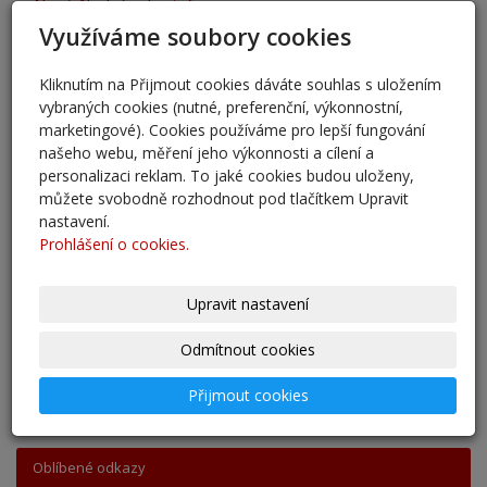
Nový školní rok - informace
Využíváme soubory cookies
31. 8. 2025
Pěšky do školy
Kliknutím na Přijmout cookies dáváte souhlas s uložením
vybraných cookies (nutné, preferenční, výkonnostní,
29. 8. 2025
marketingové). Cookies používáme pro lepší fungování
našeho webu, měření jeho výkonnosti a cílení a
Adaptační kurzy
personalizaci reklam. To jaké cookies budou uloženy,
27. 8. 2025
můžete svobodně rozhodnout pod tlačítkem Upravit
nastavení.
Zahájení školního roku 2025/2026
Prohlášení o cookies.
27. 8. 2025
Upravit nastavení
Výsledky - přestup do 6. očníku
30. 5. 2025
Odmítnout cookies
Přijmout cookies
archív
Oblíbené odkazy