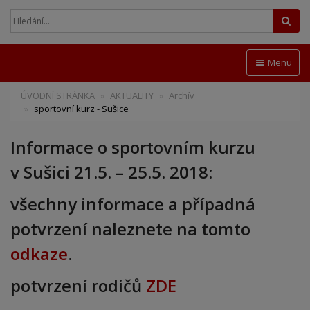
Hled
Menu
ÚVODNÍ STRÁNKA
AKTUALITY
Archív
sportovní kurz - Sušice
Informace o sportovním kurzu
v Sušici 21.5. – 25.5. 2018:
všechny informace a případná
potvrzení naleznete na tomto
odkaze
.
potvrzení rodičů
ZDE