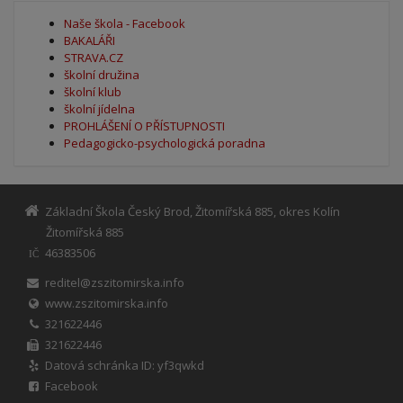
Naše škola - Facebook
BAKALÁŘI
STRAVA.CZ
školní družina
školní klub
školní jídelna
PROHLÁŠENÍ O PŘÍSTUPNOSTI
Pedagogicko-psychologická poradna
Základní Škola Český Brod, Žitomířská 885, okres Kolín
Žitomířská 885
46383506
IČ
reditel@zszitomirska.info
www.zszitomirska.info
321622446
321622446
Datová schránka ID: yf3qwkd
Facebook