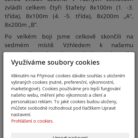
zvládli celkem čtyři štafety: 8x100m (1. -3.
třída), 8x100m (4. -5. třída), 8x200m „A“,
8x200m „B“.
Po velkém boji jsme celkově skončili na
sedmém místě. Vzhledem k našemu
sportovnímu zázemí, to vnímáme jako velký
Využíváme soubory cookies
úspěch.
ZŠ Český Brod, Žitomířská 885, Mgr. Petra
Kliknutím na Přijmout cookies dáváte souhlas s uložením
Cenigrová
vybraných cookies (nutné, preferenční, výkonnostní,
marketingové). Cookies používáme pro lepší fungování
FOTKY
našeho webu, měření jeho výkonnosti a cílení a
personalizaci reklam. To jaké cookies budou uloženy,
můžete svobodně rozhodnout pod tlačítkem Upravit
AKTUALITY
nastavení.
Prohlášení o cookies.
přestup 6. ročník 2026
5. 6. 2026
Upravit nastavení