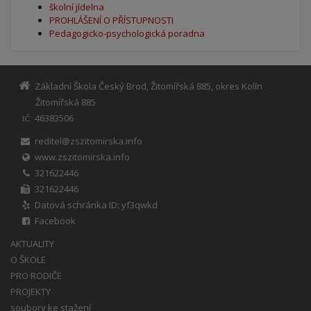
školní jídelna
PROHLÁŠENÍ O PŘÍSTUPNOSTI
Pedagogicko-psychologická poradna
Základní Škola Český Brod, Žitomířská 885, okres Kolín
Žitomířská 885
46383506
IČ
reditel@zszitomirska.info
www.zszitomirska.info
321622446
321622446
Datová schránka ID: yf3qwkd
Facebook
AKTUALITY
O ŠKOLE
PRO RODIČE
PROJEKTY
soubory ke stažení