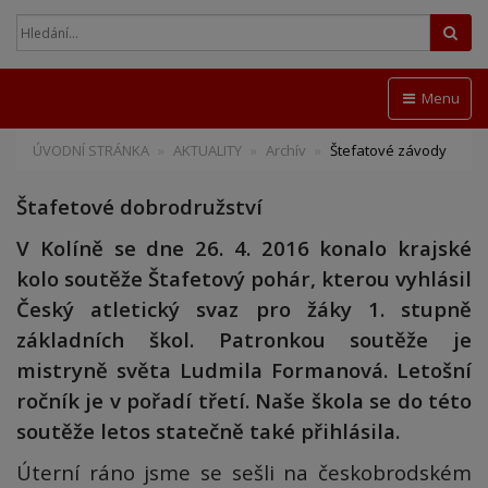
Hled
Menu
ÚVODNÍ STRÁNKA
AKTUALITY
Archív
Štefatové závody
Štafetové dobrodružství
V Kolíně se dne 26. 4. 2016 konalo krajské
kolo soutěže Štafetový pohár, kterou vyhlásil
Český atletický svaz pro žáky 1. stupně
základních škol. Patronkou soutěže je
mistryně světa Ludmila Formanová. Letošní
ročník je v pořadí třetí. Naše škola se do této
soutěže letos statečně také přihlásila.
Úterní ráno jsme se sešli na českobrodském