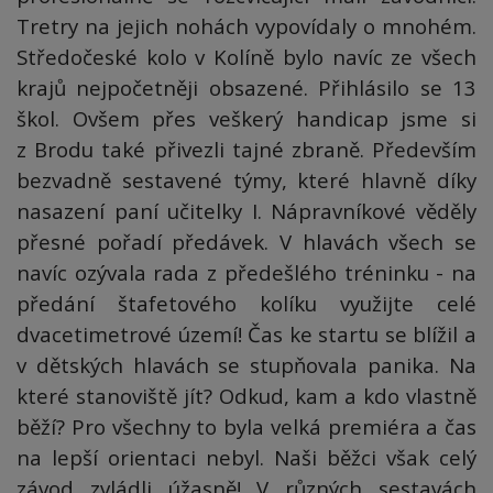
Tretry na jejich nohách vypovídaly o mnohém.
Středočeské kolo v Kolíně bylo navíc ze všech
krajů nejpočetněji obsazené. Přihlásilo se 13
škol. Ovšem přes veškerý handicap jsme si
z Brodu také přivezli tajné zbraně. Především
bezvadně sestavené týmy, které hlavně díky
nasazení paní učitelky I. Nápravníkové věděly
přesné pořadí předávek. V hlavách všech se
navíc ozývala rada z předešlého tréninku - na
předání štafetového kolíku využijte celé
dvacetimetrové území! Čas ke startu se blížil a
v dětských hlavách se stupňovala panika. Na
které stanoviště jít? Odkud, kam a kdo vlastně
běží? Pro všechny to byla velká premiéra a čas
na lepší orientaci nebyl. Naši běžci však celý
závod zvládli úžasně! V různých sestavách