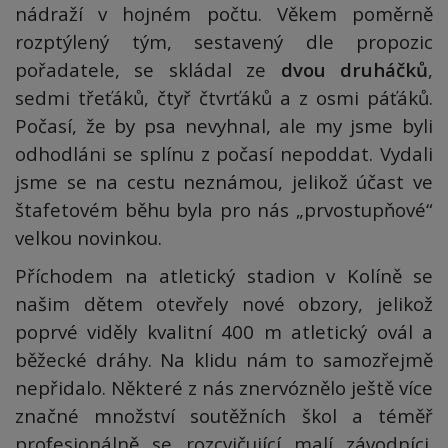
nádraží v hojném počtu. Věkem poměrně
rozptýlený tým, sestavený dle propozic
pořadatele, se skládal ze
dvou druháčků
,
sedmi třeťáků, čtyř čtvrťáků a z osmi páťáků.
Počasí, že by psa nevyhnal, ale my jsme byli
odhodláni se splínu z počasí nepoddat. Vydali
jsme se na cestu neznámou, jelikož účast ve
štafetovém běhu byla pro nás „prvostupňové“
velkou novinkou.
Příchodem na atletický stadion v Kolíně se
našim dětem otevřely nové obzory, jelikož
poprvé viděly kvalitní 400 m atletický ovál a
běžecké dráhy. Na klidu nám to samozřejmě
nepřidalo. Některé z nás znervóznělo ještě více
značné množství soutěžních škol a téměř
profesionálně se rozcvičující malí závodníci.