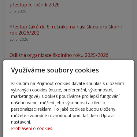
přestup 6. ročník 2026
5. 6. 2026
Přestup žáků do 6. ročníku na naši školu pro školní
rok 2026/202
25. 5. 2026
Odlišná organizace školního roku 2025/2026
27. 2. 2026
Využíváme soubory cookies
Zápis 2026 - výsledky
Kliknutím na Přijmout cookies dáváte souhlas s uložením
23. 2. 2026
vybraných cookies (nutné, preferenční, výkonnostní,
marketingové). Cookies používáme pro lepší fungování
Zápis 2026
našeho webu, měření jeho výkonnosti a cílení a
14. 1. 2026
personalizaci reklam. To jaké cookies budou uloženy,
můžete svobodně rozhodnout pod tlačítkem Upravit
Nový školní rok - informace
nastavení.
31. 8. 2025
Prohlášení o cookies.