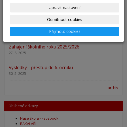
Pěšky do školy
Upravit nastavení
29. 8. 2025
Odmítnout cookies
Adaptační kurzy
Přijmout cookies
27. 8. 2025
Zahájení školního roku 2025/2026
27. 8. 2025
Výsledky - přestup do 6. očníku
30. 5. 2025
archív
Oblíbené odkazy
Naše škola - Facebook
BAKALÁŘI