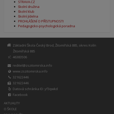
STRAVA.CZ
školní družina
školní klub
školní jídelna
PROHLÁŠENÍ O PŘÍSTUPNOSTI
Pedagogicko-psychologická poradna
Základní Škola Český Brod, Žitomířská 885, okres Kolín
Žitomířská 885
46383506
IČ
reditel@zszitomirska.info
www.zszitomirska.info
321622446
321622446
Datová schránka ID: yf3qwkd
Facebook
AKTUALITY
O ŠKOLE