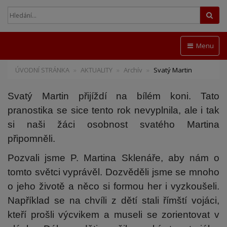
Hled
Menu
ÚVODNÍ STRÁNKA
AKTUALITY
Archív
Svatý Martin
Svatý Martin přijíždí na bílém koni. Tato
pranostika se sice tento rok nevyplnila, ale i tak
si naši žáci osobnost svatého Martina
připomněli.
Pozvali jsme P. Martina Sklenáře, aby nám o
tomto světci vyprávěl. Dozvěděli jsme se mnoho
o jeho životě a něco si formou her i vyzkoušeli.
Například se na chvíli z dětí stali římští vojáci,
kteří prošli výcvikem a museli se zorientovat v