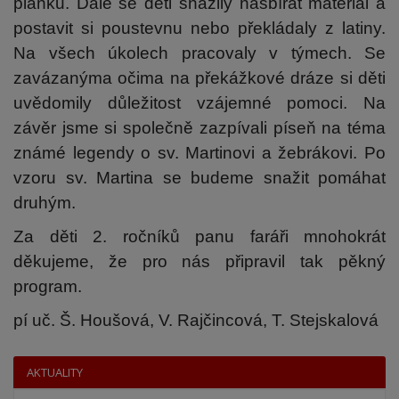
plánku. Dále se děti snažily nasbírat materiál a
postavit si poustevnu nebo překládaly z latiny.
Na všech úkolech pracovaly v týmech. Se
zavázanýma očima na překážkové dráze si děti
uvědomily důležitost vzájemné pomoci. Na
závěr jsme si společně zazpívali píseň na téma
známé legendy o sv. Martinovi a žebrákovi. Po
vzoru sv. Martina se budeme snažit pomáhat
druhým.
Za děti 2. ročníků panu faráři mnohokrát
děkujeme, že pro nás připravil tak pěkný
program.
pí uč. Š. Houšová, V. Rajčincová, T. Stejskalová
AKTUALITY